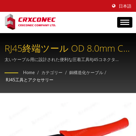
日本語
RJ45終端ツール OD 8.0mm Cat
用。6Aプラグ - プロフェッシ
太いケーブル用に設計された便利な圧着工具RJ45コネクタ
(Cat.6A/Cat.7) 省スペースのラチェットリリースと簡単なワンモー
ョナルな圧着ソリューション
Home
/
カテゴリー
/
銅構造化ケーブル
/
ション組み立て機能付き
RJ45工具とアクセサリー