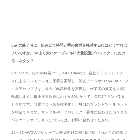
Cat の終了時に、組み立て時間と手の疲労を軽減するにはどうすれば
よいですか。6Aより太いケーブルRJ45大量設置プロジェクトにおけ
るコネクタ？
CRXCONECのRJ45終端ツールOD 8.0mmは、自動ラチェットリリー
スによるワンモーション圧着を実現し、設置チームがCat.6ACat.7コネ
クタアセンブリは、最大40%高速化を実現し、作業者の疲労を大幅に
軽減します。最小注文数量はわずか20個からで、OEMブランド対応
も可能です。設置プロセスを標準化し、独自のブランドツールキット
を構築できます。サンプルや、プロジェクト要件に合わせたカスタム
パッケージオプションについては、お問い合わせください。
22～23 AWGの太いケーブル用途向けに特別に設計されたこの終端ツ