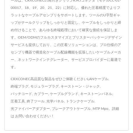
ールは、CRXCONECの尾付きクリップRJ45コネクタ（モデルCC-01-
00017、18、19、20、21、22）に対応し、優れた圧着精度でよりフ
ラットなケーブルアセンブリをサポートします。ツールのU字型ギャ
ップがテールクリップをしっかりと固定し、ケーブルをしっかりと締
め付けることで、あらゆる終端処理において確実な接続を保証しま
す。OEM/ODMのフルカスタマイズとブリスターパッケージデザイン
サービスも提供しており、この圧着ソリューションは、プロ仕様のア
センブリ機器で構造化ケーブル配線機能を拡張したいケーブルメーカ
ー、ネットワークインテグレーター、サービスプロバイダーに最適で
す。
CRXCONEC高品質な製品をぜひご体験ください
LANケーブル
,
終端プラグ
,
モジュラープラグ
,
キーストーン・ジャック
,
パッチコード
,
カプラー
,
ケーブルグランド
,
キーストーンパネル
,
圧着工具
,
終了ツール
,
光学パネル
,
トランクケーブル
,
光ファイバーアダプター
,
ブレークアウトケーブル
,
MTP Mpo
。詳細
は
お問い合わせください！