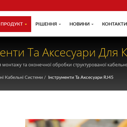
ПРОДУКТ
РІШЕННЯ
НОВИНИ
КОНТАКТИ
енти Та Аксесуари Для К
абелів
я монтажу та оконечної обробки структурованої кабельної
ні Кабельні Системи
/
Інструменти Та Аксесуари RJ45