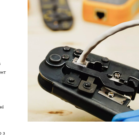
в
ент
ні
 з