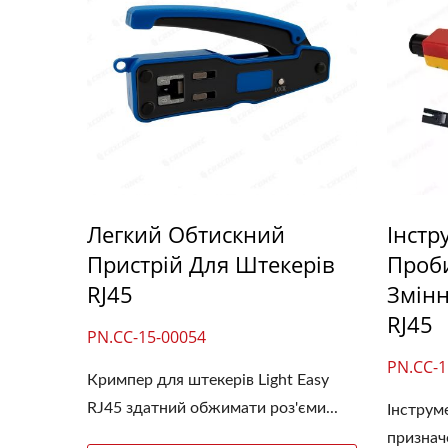
Легкий Обтискний
Інстр
Пристрій Для Штекерів
Проб
RJ45
Змін
RJ45
PN.CC-15-00054
PN.CC-1
Кримпер для штекерів Light Easy
RJ45 здатний обжимати роз'єми...
Інструм
признач