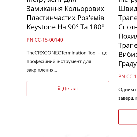
Замикання Кольорових
Швид
Пластинчастих Роз'ємів
Трапе
Keystone На 90° Та 180°
Спот
Похи
PN.CC-15-00140
Трапе
Вибив
TheCRXCONECTermination Tool – це
Граду
професійний інструмент для
закріплення...
PN.CC-1
Деталі
Одним п
заверши