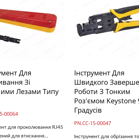
Панель LGX
умент Для
Інструмент Для
ивання Зі
Швидкого Заверш
ними Лезами Типу
Роботи З Тонким
Роз'ємом Keystone 
Градусів
5-00064
PN.CC-15-00047
ент для проколювання RJ45
ений для втискання...
Інструмент для обрізання т