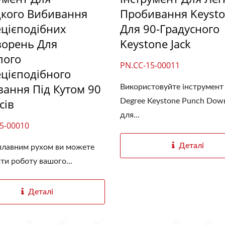
кого Вибивання
Пробивання Keyst
цієподібних
Для 90-Градусного
ворень Для
Keystone Jack
лого
PN.CC-15-00011
цієподібного
ання Під Кутом 90
Використовуйте інструмент 
сів
Degree Keystone Punch Down
для...
5-00010
Деталі
лавним рухом ви можете
ти роботу вашого...
Деталі