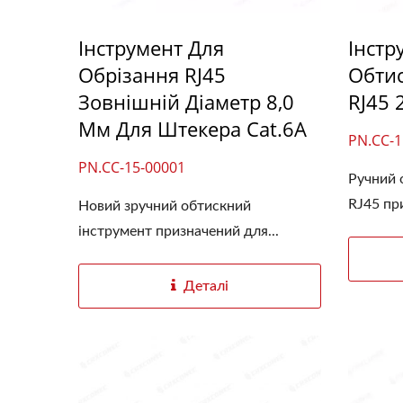
Інструмент Для
Інстр
Обрізання RJ45
Обти
Зовнішній Діаметр 8,0
RJ45 
Мм Для Штекера Cat.6A
PN.CC-1
PN.CC-15-00001
Ручний 
RJ45 при
Новий зручний обтискний
інструмент призначений для...
Деталі
Роз'єм Keystone 4PPoE
3-С