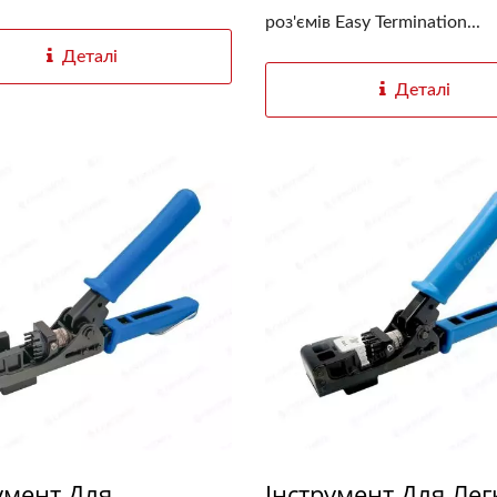
роз'ємів Easy Termination...
Деталі
Деталі
умент Для
Інструмент Для Лег