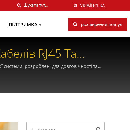
УКРАЇНСЬКА
розширений пошук
ПІДТРИМКА
абелів RJ45 Та
 системи, розроблені для довговічності та