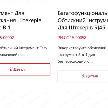
умент Для
Багатофункціонал
скання Штекерів
Обтискний Інструм
2-В-1
Для Штекерів RJ45
5-00002
PN.CC-15-00058
обтискний інструмент Easy
Використовуйте обтискний
значений не...
інструмент 3-в-1 для
безперешкодного,...
Деталі
Деталі
лотова Оптоволоконна
Роз'єм Keystone 4P