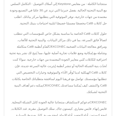
منتجاتنا الكاملة - من مقابس Keystone إلى أسلاك التوصيل - التكامل السلس
مع البنية التحتية الحالية. بفضل خبرتنا التي تزيد عن 30 عامًا في التصنيع وجودة
معتمدة من جهات خارجية، نوفر الموثوقية التي يتطلبها مركز بياناتك. اطلب
حل كابلات Cat8 مخصصًا مصممًا خصيصًا لتلبية احتياجات بنيتك التحتية.
حلول كابلات Cat8 الخاصة بنا مناسبة بشكل خاص للمؤسسات التي تتطلب
اتصالاً فائق السرعة، بما في ذلك مراكز البيانات، والبنية التحتية للألعاب،
ومرافق معالجة البيانات الضخمة.CRXCONECنُقدّم أنظمة Cat8 متكاملة
وشاملة مع إمكانية وضع علامات تجارية أصلية عليها، مما يُتيح لك نشر بنية تحتية
احترافية للكابلات تُلبي معايير الجودة المعتمدة من جهات خارجية. سواءً كنت
تُحدّث بنية الشبكة الحالية أو تنشر أنظمة إيثرنت عالية السرعة جديدة، فإن
كابلات Cat8 الهيكلية لدينا تُوفّر الأداء والموثوقية وخيارات التخصيص التي
تتطلبها مؤسستك. تواصل مع فريقنا اليوم لمناقشة متطلباتك الخاصة بكابلات
Cat8 واكتشف كيف يُمكننا مساعدتك.CRXCONECيمكنه دعم أهداف البنية
التحتية لشبكتك.
CRXCONECندعوكم لاستكشاف منتجاتنا عالية الجودة
كابل الشبكة المحلية
,
قابس إنهاء
,
قابس معياري
,
كيستون جاك
,
سلك التوصيل
,
مقرنة
,
غدد الكابلات
,
لوحة كيستون
,
أداة التجعيد
,
أداة الإنهاء
,
لوحة بصرية
,
كابل صندوق السيارة
,