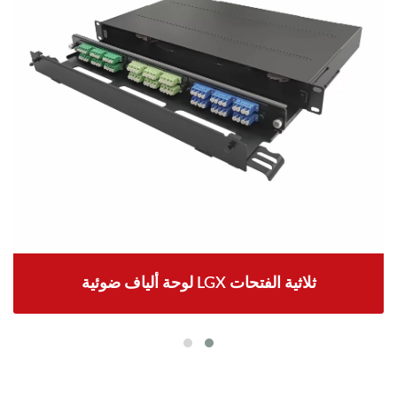
لوحة ألياف ضوئية LGX ثلاثية الفتحات