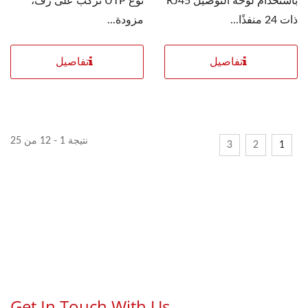
باستخدام لوحة التوصيل RJ45
نوع UTP تُركّب على رف،
ذات 24 منفذًا...
مزودة...
تفاصيل
تفاصيل
نتيجة 1 - 12 من 25
3
2
1