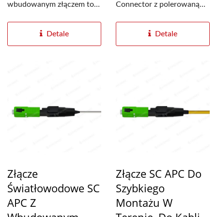
wbudowanym złączem to
Connector z polerowaną
doskonałe rozwiązanie do
tulejką i fabrycznie
montażu...
osadzonym złączem...
Detale
Detale
Złącze
Złącze SC APC Do
Światłowodowe SC
Szybkiego
APC Z
Montażu W