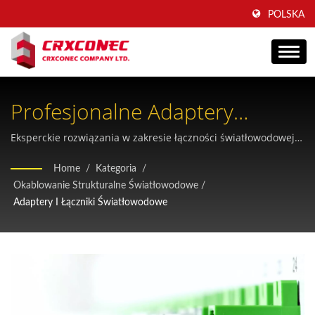
POLSKA
Profesjonalne Adaptery
Światłowodowe I Łączniki
Eksperckie rozwiązania w zakresie łączności światłowodowej o
niskiej stracie wydajności i wyjątkowej trwałości dla
Home
/
Kategoria
/
infrastruktury telekomunikacyjnej i centrów danych
Okablowanie Strukturalne Światłowodowe
/
Adaptery I Łączniki Światłowodowe