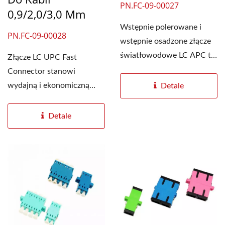
PN.FC-09-00027
0,9/2,0/3,0 Mm
Wstępnie polerowane i
PN.FC-09-00028
wstępnie osadzone złącze
światłowodowe LC APC to
Złącze LC UPC Fast
doskonałe rozwiązanie...
Connector stanowi
wydajną i ekonomiczną
Detale
alternatywę dla
zakańczania...
Detale