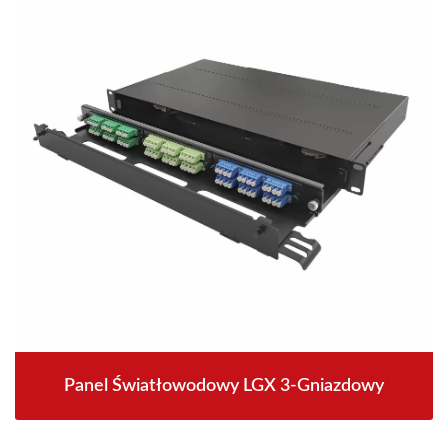
Panel Światłowodowy LGX 3-Gniazdowy