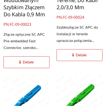
Wbudowanym
Terenie, Do Kabli
Szybkim Złączem
2,0/3,0 Mm
Do Kabla 0,9 Mm
PN.FC-09-00024
PN.FC-09-00023
Szybkozłącze SC APC do
instalacji w terenie
Złącze optyczne SC APC
upraszcza połączenia
Pre-embedded Fast
światłowodowe dzięki...
Connector, szeroko
stosowane w sieciach
Detale
FTTH i CATV,...
Detale