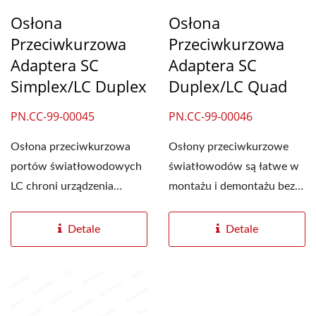
Osłona
Osłona
Przeciwkurzowa
Przeciwkurzowa
Adaptera SC
Adaptera SC
Simplex/LC Duplex
Duplex/LC Quad
PN.CC-99-00045
PN.CC-99-00046
Osłona przeciwkurzowa
Osłony przeciwkurzowe
portów światłowodowych
światłowodów są łatwe w
LC chroni urządzenia
montażu i demontażu bez
sieciowe. Oszczędza...
naruszania sąsiednich...
Detale
Detale