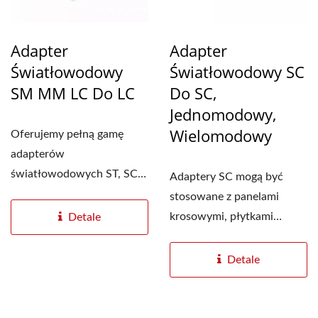
Adapter
Adapter
Światłowodowy
Światłowodowy SC
SM MM LC Do LC
Do SC,
Jednomodowy,
Wielomodowy
Oferujemy pełną gamę
adapterów
światłowodowych ST, SC,
Adaptery SC mogą być
FC, LC, MTP i MPO,
stosowane z panelami
zarówno
krosowymi, płytkami
Detale
jednomodowych,...
czołowymi i skrzynkami
natynkowymi....
Detale