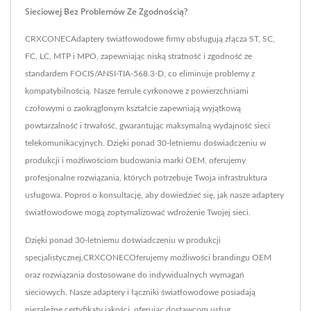
Sieciowej Bez Problemów Ze Zgodnością?
CRXCONECAdaptery światłowodowe firmy obsługują złącza ST, SC,
FC, LC, MTP i MPO, zapewniając niską stratność i zgodność ze
standardem FOCIS/ANSI-TIA-568.3-D, co eliminuje problemy z
kompatybilnością. Nasze ferrule cyrkonowe z powierzchniami
czołowymi o zaokrąglonym kształcie zapewniają wyjątkową
powtarzalność i trwałość, gwarantując maksymalną wydajność sieci
telekomunikacyjnych. Dzięki ponad 30-letniemu doświadczeniu w
produkcji i możliwościom budowania marki OEM, oferujemy
profesjonalne rozwiązania, których potrzebuje Twoja infrastruktura
usługowa. Poproś o konsultację, aby dowiedzieć się, jak nasze adaptery
światłowodowe mogą zoptymalizować wdrożenie Twojej sieci.
Dzięki ponad 30-letniemu doświadczeniu w produkcji
specjalistycznej,CRXCONECOferujemy możliwości brandingu OEM
oraz rozwiązania dostosowane do indywidualnych wymagań
sieciowych. Nasze adaptery i łączniki światłowodowe posiadają
niezależne certyfikaty jakości, oferując dostawcom usług