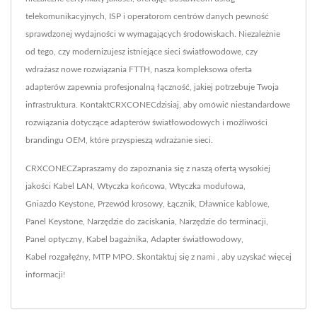
telekomunikacyjnych, ISP i operatorom centrów danych pewność
sprawdzonej wydajności w wymagających środowiskach. Niezależnie
od tego, czy modernizujesz istniejące sieci światłowodowe, czy
wdrażasz nowe rozwiązania FTTH, nasza kompleksowa oferta
adapterów zapewnia profesjonalną łączność, jakiej potrzebuje Twoja
infrastruktura. KontaktCRXCONECdzisiaj, aby omówić niestandardowe
rozwiązania dotyczące adapterów światłowodowych i możliwości
brandingu OEM, które przyspieszą wdrażanie sieci.
CRXCONECZapraszamy do zapoznania się z naszą ofertą wysokiej
jakości
Kabel LAN
,
Wtyczka końcowa
,
Wtyczka modułowa
,
Gniazdo Keystone
,
Przewód krosowy
,
Łącznik
,
Dławnice kablowe
,
Panel Keystone
,
Narzędzie do zaciskania
,
Narzędzie do terminacji
,
Panel optyczny
,
Kabel bagażnika
,
Adapter światłowodowy
,
Kabel rozgałęźny
,
MTP MPO
.
Skontaktuj się z nami
, aby uzyskać więcej
informacji!