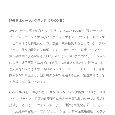
IP68防水ケーブルグランド|CRXCONEC
1985年から台湾を拠点としており、CRXCONECOEMブランディン
グ、プロフェッショナルなパッケージデザイン、ブランドイメージサ
ービスを備えた構造化ケーブル製品一式を提供することで、ケーブル
ブランド開発の複雑さを解消します。35年にわたる製造ノウハウと、
第三者機関による認証を受けたCat.5EからCat.8までのソリューション
により、通信事業者はわずか3ヶ月で市場参入を果たし、開発コスト
と人員を削減できます。当社のワンストップサービスモデルは、開発
効率を50%向上させ、設計時間を20%短縮するため、製造業務ではな
く市場拡大に集中できます。
CRXCONECは、実績のある OEM ブランディング能力、迅速なカスタ
マイズ サービス、特定の市場要件に合わせた高品質のケーブル製品を
提供するというコミットメントによって他社と差別化を図っていま
す。組織が高密度ケーブル ソリューション、防水産業用接続、光ファ