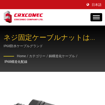
日本語
ネジ固定ケーブルナットは、
さまざまな屋外用ケーブルサ
IP68防水ケーブルグランド
イズに対応するように設計さ
Home
/
カテゴリー
/
銅構造化ケーブル
/
IP68構造化配線
れています。