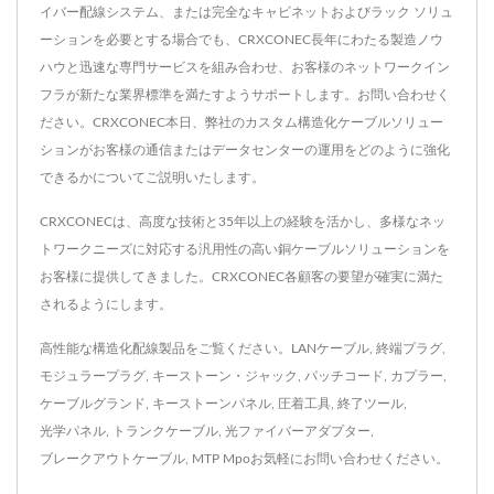
イバー配線システム、または完全なキャビネットおよびラック ソリュ
ーションを必要とする場合でも、CRXCONEC長年にわたる製造ノウ
ハウと迅速な専門サービスを組み合わせ、お客様のネットワークイン
フラが新たな業界標準を満たすようサポートします。お問い合わせく
ださい。CRXCONEC本日、弊社のカスタム構造化ケーブルソリュー
ションがお客様の通信またはデータセンターの運用をどのように強化
できるかについてご説明いたします。
CRXCONECは、高度な技術と35年以上の経験を活かし、多様なネッ
トワークニーズに対応する汎用性の高い銅ケーブルソリューションを
お客様に提供してきました。CRXCONEC各顧客の要望が確実に満た
されるようにします。
高性能な構造化配線製品をご覧ください。
LANケーブル
,
終端プラグ
,
モジュラープラグ
,
キーストーン・ジャック
,
パッチコード
,
カプラー
,
ケーブルグランド
,
キーストーンパネル
,
圧着工具
,
終了ツール
,
光学パネル
,
トランクケーブル
,
光ファイバーアダプター
,
ブレークアウトケーブル
,
MTP Mpo
お気軽に
お問い合わせください
。