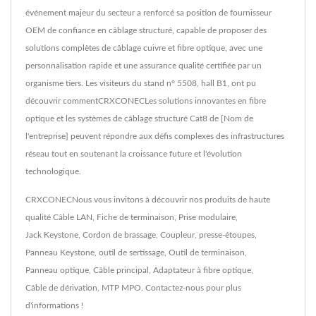
événement majeur du secteur a renforcé sa position de fournisseur
OEM de confiance en câblage structuré, capable de proposer des
solutions complètes de câblage cuivre et fibre optique, avec une
personnalisation rapide et une assurance qualité certifiée par un
organisme tiers. Les visiteurs du stand n° 5508, hall B1, ont pu
découvrir commentCRXCONECLes solutions innovantes en fibre
optique et les systèmes de câblage structuré Cat8 de [Nom de
l'entreprise] peuvent répondre aux défis complexes des infrastructures
réseau tout en soutenant la croissance future et l'évolution
technologique.
CRXCONECNous vous invitons à découvrir nos produits de haute
qualité
Câble LAN
,
Fiche de terminaison
,
Prise modulaire
,
Jack Keystone
,
Cordon de brassage
,
Coupleur
,
presse-étoupes
,
Panneau Keystone
,
outil de sertissage
,
Outil de terminaison
,
Panneau optique
,
Câble principal
,
Adaptateur à fibre optique
,
Câble de dérivation
,
MTP MPO
.
Contactez-nous
pour plus
d'informations !