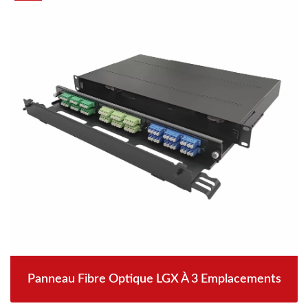
Panneau Fibre Optique LGX À 3 Emplacements