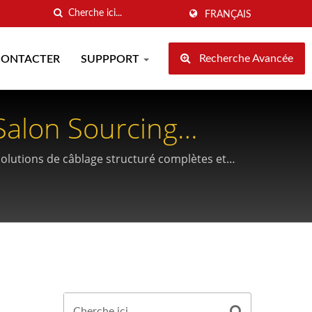
FRANÇAIS
Recherche Avancée
CONTACTER
SUPPPORT
alon Sourcing
olutions de câblage structuré complètes et