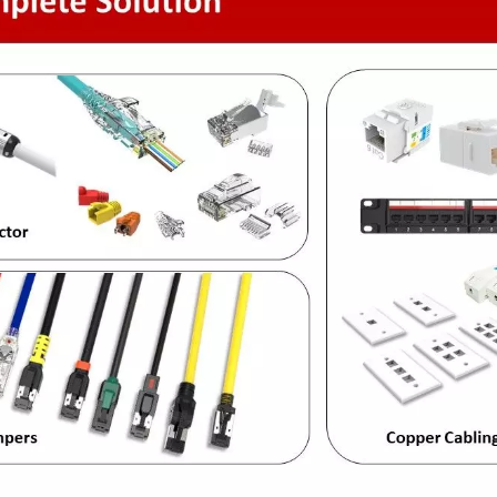
eau Fibre Optique LGX À
Jack Keystone 4PP
3 Emplacements