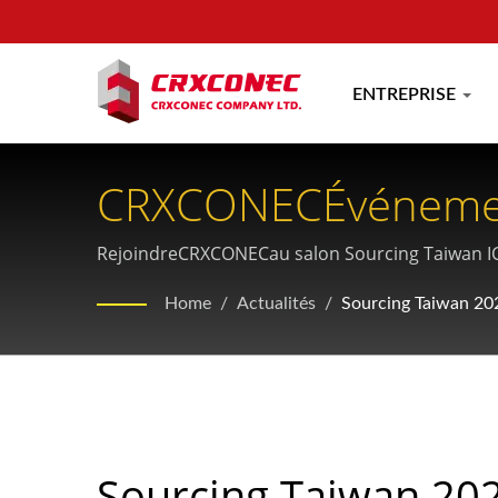
ENTREPRISE
CRXCONECÉvénement
Taiwan 2022
RejoindreCRXCONECau salon Sourcing Taiwan ICT
établir des partenariats stratégiques avec un l
Home
/
Actualités
/
Sourcing Taiwan 20
Sourcing Taiwan 20