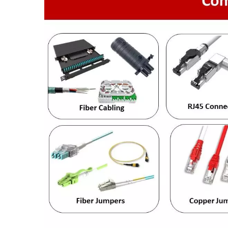
Jack Keystone 4PPoE
Pann