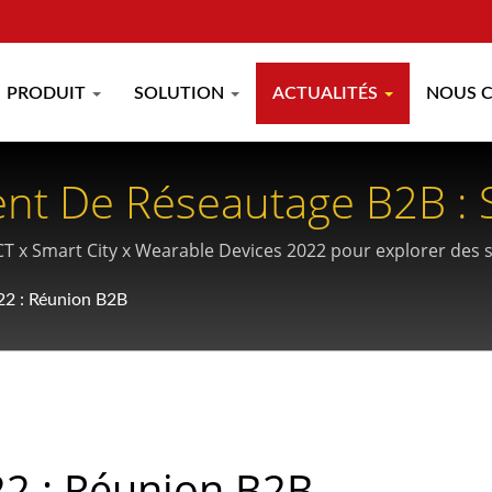
PRODUIT
SOLUTION
ACTUALITÉS
NOUS 
 De Réseautage B2B : S
 x Smart City x Wearable Devices 2022 pour explorer des s
eader du secteur depuis plus de 30 ans.
22 : Réunion B2B
22 : Réunion B2B