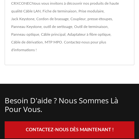
CRXCONECNous vous invitons à découvrir nos produits de haute
qualité
Câble LAN
,
Fiche de terminaison
,
Prise modulaire
,
Jack Keystone
,
Cordon de brassage
,
Coupleur
,
presse-étoupes
,
Panneau Keystone
,
outil de sertissage
,
Outil de terminaison
,
Panneau optique
,
Câble principal
,
Adaptateur à fibre optique
,
Câble de dérivation
,
MTP MPO
.
Contactez-nous
pour plus
d'informations !
Besoin D'aide ? Nous Sommes Là
Pour Vous.
CONTACTEZ-NOUS DÈS MAINTENANT !