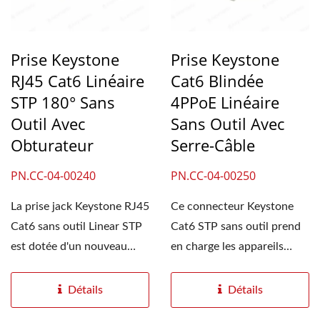
Prise Keystone
Prise Keystone
RJ45 Cat6 Linéaire
Cat6 Blindée
STP 180° Sans
4PPoE Linéaire
Outil Avec
Sans Outil Avec
Obturateur
Serre-Câble
PN.CC-04-00240
PN.CC-04-00250
La prise jack Keystone RJ45
Ce connecteur Keystone
Cat6 sans outil Linear STP
Cat6 STP sans outil prend
est dotée d'un nouveau
en charge les appareils
système de fixation...
PoE++ (IEEE 802.3bt)...
Détails
Détails