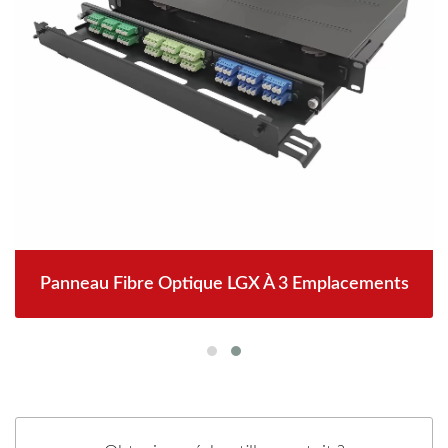
Panneau Fibre Optique LGX À 3 Emplacements