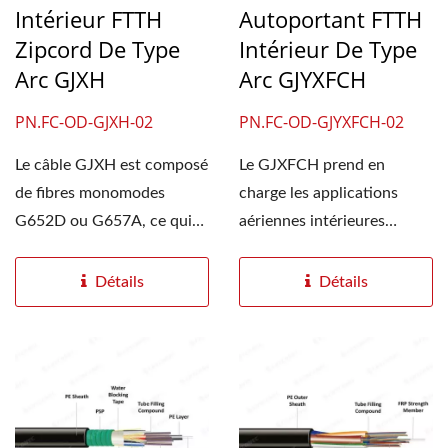
Intérieur FTTH
Autoportant FTTH
Zipcord De Type
Intérieur De Type
Arc GJXH
Arc GJYXFCH
PN.FC-OD-GJXH-02
PN.FC-OD-GJYXFCH-02
Le câble GJXH est composé
Le GJXFCH prend en
de fibres monomodes
charge les applications
G652D ou G657A, ce qui
aériennes intérieures
en fait la solution...
autonomes FTTH et est
construit...
Détails
Détails