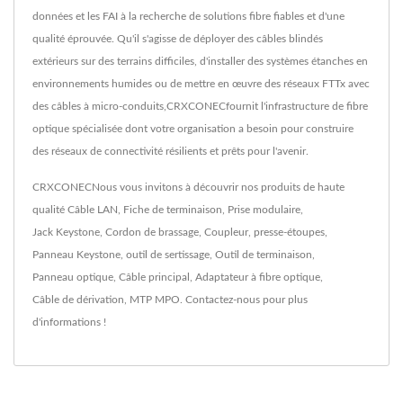
données et les FAI à la recherche de solutions fibre fiables et d'une
qualité éprouvée. Qu'il s'agisse de déployer des câbles blindés
extérieurs sur des terrains difficiles, d'installer des systèmes étanches en
environnements humides ou de mettre en œuvre des réseaux FTTx avec
des câbles à micro-conduits,CRXCONECfournit l'infrastructure de fibre
optique spécialisée dont votre organisation a besoin pour construire
des réseaux de connectivité résilients et prêts pour l'avenir.
CRXCONECNous vous invitons à découvrir nos produits de haute
qualité
Câble LAN
,
Fiche de terminaison
,
Prise modulaire
,
Jack Keystone
,
Cordon de brassage
,
Coupleur
,
presse-étoupes
,
Panneau Keystone
,
outil de sertissage
,
Outil de terminaison
,
Panneau optique
,
Câble principal
,
Adaptateur à fibre optique
,
Câble de dérivation
,
MTP MPO
.
Contactez-nous
pour plus
d'informations !