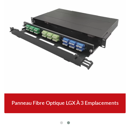
Panneau Fibre Optique LGX À 3 Emplacements