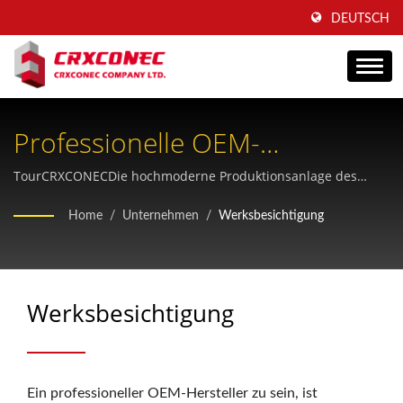
DEUTSCH
Professionelle OEM-
Fertigungsqualität Für
TourCRXCONECDie hochmoderne Produktionsanlage des
Unternehmens verfügt über automatisierte Stanz-,
Strukturierte Verkabelung
Home
/
Unternehmen
/
Werksbesichtigung
Laserschneid-, Vergoldungs-, Spritzguss- und Montagelinien
mit umfassenden Qualitätskontrollsystemen.
Werksbesichtigung
Ein professioneller OEM-Hersteller zu sein, ist