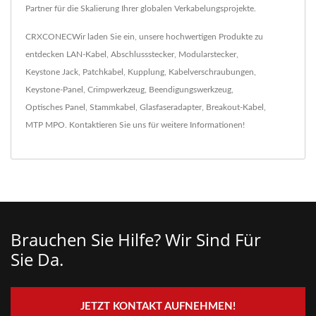
Partner für die Skalierung Ihrer globalen Verkabelungsprojekte.
CRXCONECWir laden Sie ein, unsere hochwertigen Produkte zu
entdecken
LAN-Kabel
,
Abschlussstecker
,
Modularstecker
,
Keystone Jack
,
Patchkabel
,
Kupplung
,
Kabelverschraubungen
,
Keystone-Panel
,
Crimpwerkzeug
,
Beendigungswerkzeug
,
Optisches Panel
,
Stammkabel
,
Glasfaseradapter
,
Breakout-Kabel
,
MTP MPO
.
Kontaktieren Sie uns
für weitere Informationen!
Brauchen Sie Hilfe? Wir Sind Für
Sie Da.
JETZT KONTAKT AUFNEHMEN!