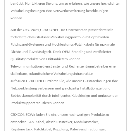
benötigt. Kontaktieren Sie uns, um zu erfahren, wie unsere hochdichten
Verkabelungslösungen Ihre Netzwerkerweiterung beschleunigen
können.
Auf der OFC 2021,CRXCONECDas Unternehmen präsentierte sein
fortschrittliches Glasfaser-Verkabelungsportfolio mit optimierten
Patchpanel-Systemen und Hochleistungs-Patchkabeln für maximale
Dichte und Zuverlässigkeit. Dank OEM-Branding und zertifizierter
Qualitätsprodukte von Drittanbietern können
Telekommunikationsdienstleister und Rechenzentrumsbetreiber eine
skalierbare, zukunftssichere Verkabelungsinfrastruktur
aufbauen.CRXCONECErfahren Sie, wie unsere Glasfaserlösungen Ihre
Netzwerkleistung verbessern und gleichzeitig Installationszeit und
Betriebskomplexität durch intelligentes Kabeldesign und umfassenden
Produktsupport reduzieren können.
CRXCONECWir laden Sie ein, unsere hochwertigen Produkte zu
entdecken
LAN-Kabel
,
Abschlussstecker
,
Modularstecker
,
Keystone Jack
,
Patchkabel
,
Kupplung
,
Kabelverschraubungen
,