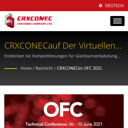
DEUTSCH
CRXCONECauf Der Virtuellen
OFC 2021-Ausstellung
Entdecken Sie Komplettlösungen für Glasfaserverkabelung
und optische Systeme für Rechenzentren und
Home
/
Nachricht
/
CRXCONECim OFC 2021
Gewerbegebäude.