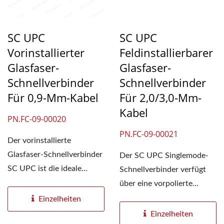
SC UPC
SC UPC
Vorinstallierter
Feldinstallierbarer
Glasfaser-
Glasfaser-
Schnellverbinder
Schnellverbinder
Für 0,9-Mm-Kabel
Für 2,0/3,0-Mm-
Kabel
PN.FC-09-00020
PN.FC-09-00021
Der vorinstallierte
Glasfaser-Schnellverbinder
Der SC UPC Singlemode-
SC UPC ist die ideale
Schnellverbinder verfügt
Lösung für FTTH-
über eine vorpolierte
Glasfaseranschlüsse...
Aderendhülse und ist für...
Einzelheiten
Einzelheiten