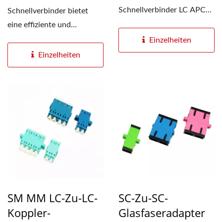
Schnellverbinder LC APC
Schnellverbinder bietet
ist die ideale Lösung...
eine effiziente und
kostengünstige,
Einzelheiten
werkzeuglose Alternative...
Einzelheiten
SM MM LC-Zu-LC-
SC-Zu-SC-
Koppler-
Glasfaseradapter