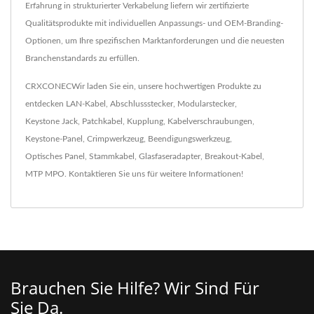
Erfahrung in strukturierter Verkabelung liefern wir zertifizierte
Qualitätsprodukte mit individuellen Anpassungs- und OEM-Branding-
Optionen, um Ihre spezifischen Marktanforderungen und die neuesten
Branchenstandards zu erfüllen.
CRXCONECWir laden Sie ein, unsere hochwertigen Produkte zu
entdecken
LAN-Kabel
,
Abschlussstecker
,
Modularstecker
,
Keystone Jack
,
Patchkabel
,
Kupplung
,
Kabelverschraubungen
,
Keystone-Panel
,
Crimpwerkzeug
,
Beendigungswerkzeug
,
Optisches Panel
,
Stammkabel
,
Glasfaseradapter
,
Breakout-Kabel
,
MTP MPO
.
Kontaktieren Sie uns
für weitere Informationen!
Brauchen Sie Hilfe? Wir Sind Für
Sie Da.