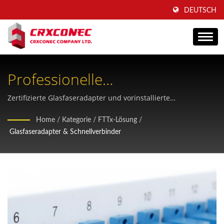
DEUTSCH
Professionelle
Glasfaseradapter Und
Zertifizierte Glasfaseradapter und vorinstallierte
Schnellverbinder, die für Telekommunikationsinfrastruktur,
Schnellverbinder Für FTTH-
Home
/
Kategorie
/
FTTx-Lösung
/
Rechenzentren und Glasfaseranschlüsse bis zum Endkunden
Glasfaseradapter & Schnellverbinder
Anwendungen
(FTTH) entwickelt wurden und über eine hervorragende PC-
Polierleistung verfügen.