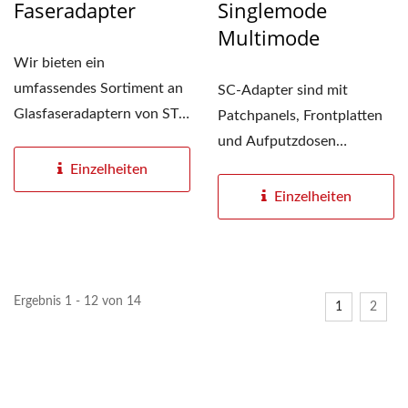
Faseradapter
Singlemode
Multimode
Wir bieten ein
umfassendes Sortiment an
SC-Adapter sind mit
Glasfaseradaptern von ST,
Patchpanels, Frontplatten
SC, FC, LC und MTP bis
und Aufputzdosen
MPO,...
kompatibel. Sie eignen
Einzelheiten
sich...
Einzelheiten
Ergebnis 1 - 12 von 14
1
2