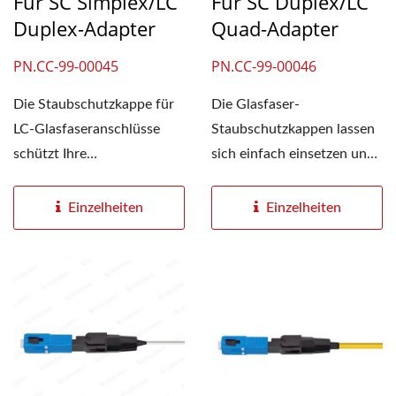
Für SC Simplex/LC
Für SC Duplex/LC
Duplex-Adapter
Quad-Adapter
PN.CC-99-00045
PN.CC-99-00046
Die Staubschutzkappe für
Die Glasfaser-
LC-Glasfaseranschlüsse
Staubschutzkappen lassen
schützt Ihre
sich einfach einsetzen und
Netzwerkgeräte. Sie
entfernen, ohne
erspart...
benachbarte...
Einzelheiten
Einzelheiten