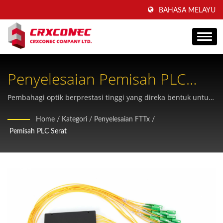
BAHASA MELAYU
Penyelesaian Pemisah PLC
Serat Gred Profesional Untuk
Pembahagi optik berprestasi tinggi yang direka bentuk untuk
pengagihan isyarat merentasi FTTx, PON dan infrastruktur
Rangkaian Optik
Home
/
Kategori
/
Penyelesaian FTTx
/
telekomunikasi dengan kehilangan sisipan yang minimum.
Pemisah PLC Serat