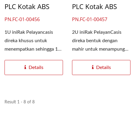
PLC Kotak ABS
PLC Kotak ABS
PN.FC-01-00456
PN.FC-01-00457
1U iniRak Pelayancasis
2U iniRak PelayanCasis
direka khusus untuk
direka bentuk dengan
menempatkan sehingga 12
mahir untuk menampung
pembahagi PLC kotak
sehingga 12 pembahagi
ABS,...
PLC kotak...
Details
Details
Result 1 - 8 of 8