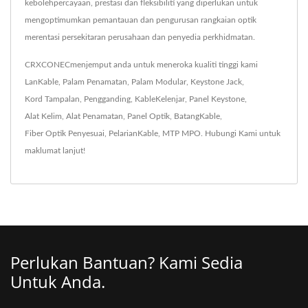
kebolehpercayaan, prestasi dan fleksibiliti yang diperlukan untuk
mengoptimumkan pemantauan dan pengurusan rangkaian optik
merentasi persekitaran perusahaan dan penyedia perkhidmatan.
CRXCONECmenjemput anda untuk meneroka kualiti tinggi kami
LanKable
,
Palam Penamatan
,
Palam Modular
,
Keystone Jack
,
Kord Tampalan
,
Pengganding
,
KableKelenjar
,
Panel Keystone
,
Alat Kelim
,
Alat Penamatan
,
Panel Optik
,
BatangKable
,
Fiber Optik Penyesuai
,
PelarianKable
,
MTP MPO
.
Hubungi Kami
untuk
maklumat lanjut!
Perlukan Bantuan? Kami Sedia
Untuk Anda.