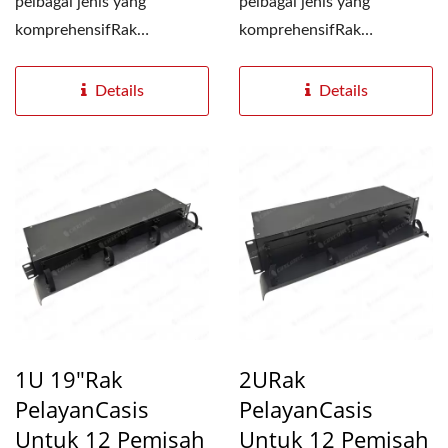
pelbagai jenis yang
pelbagai jenis yang
komprehensifRak
komprehensifRak
PelayanPasang pembahagi
PelayanPasang pembahagi
PLC dengan...
PLC dengan...
Details
Details
1U 19"Rak
2URak
PelayanCasis
PelayanCasis
Untuk 12 Pemisah
Untuk 12 Pemisah