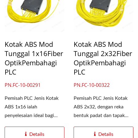
Kotak ABS Mod
Kotak ABS Mod
Tunggal 2x32Fiber
Tunggal 1x16Fiber
OptikPembahagi
OptikPembahagi
PLC
PLC
PN.FC-10-00322
PN.FC-10-00291
Pemisah PLC Jenis Kotak
Pemisah PLC Jenis Kotak
ABS 2x32, dengan reka
ABS 1x16 ialah
bentuk padat dan tapak
penyelesaian ideal bagi
yang kecil, sesuai untuk...
mereka yang mencari
produk kabel...
Details
Details