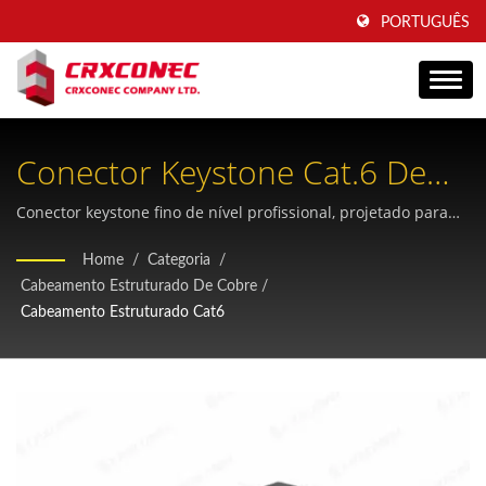
PORTUGUÊS
Conector Keystone Cat.6 De
180 Graus Sem Blindagem
Conector keystone fino de nível profissional, projetado para
instalações de data center de alta densidade, com proteção
Com Obturador Integrado.
Home
/
Categoria
/
contra poeira e capacidades aprimoradas de fornecimento de
Cabeamento Estruturado De Cobre
/
energia.
Cabeamento Estruturado Cat6