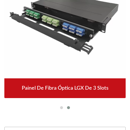
Painel De Fibra Óptica LGX De 3 Slots