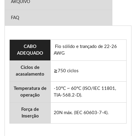
ARQUIVO
FAQ
CABO
Fio sólido e trançado de 22-26
ADEQUADO
AWG
Ciclos de
≧750 ciclos
acasalamento
Temperatura de
-10°C ~ 60°C (ISO/IEC 11801,
operação
TIA-568.2-D).
Força de
20N máx. (IEC 60603-7-4).
Inserção