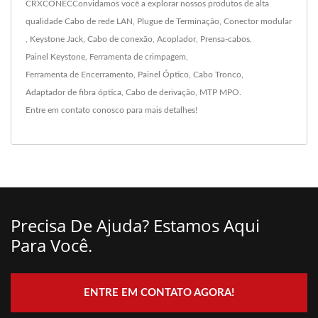
CRXCONECConvidamos você a explorar nossos produtos de alta
qualidade
Cabo de rede LAN
,
Plugue de Terminação
,
Conector modular
,
Keystone Jack
,
Cabo de conexão
,
Acoplador
,
Prensa-cabos
,
Painel Keystone
,
Ferramenta de crimpagem
,
Ferramenta de Encerramento
,
Painel Óptico
,
Cabo Tronco
,
Adaptador de fibra óptica
,
Cabo de derivação
,
MTP MPO
.
Entre em contato conosco
para mais detalhes!
Precisa De Ajuda? Estamos Aqui
Para Você.
ENTRE EM CONTATO AGORA!