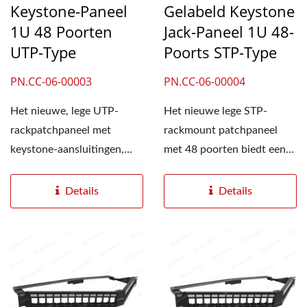
Keystone-Paneel
Gelabeld Keystone
1U 48 Poorten
Jack-Paneel 1U 48-
UTP-Type
Poorts STP-Type
PN.CC-06-00003
PN.CC-06-00004
Het nieuwe, lege UTP-
Het nieuwe lege STP-
rackpatchpaneel met
rackmount patchpaneel
keystone-aansluitingen,
met 48 poorten biedt een
verkrijgbaar in 1U met 48
1U-behuizing met 48
poorten...
poorten...
Details
Details