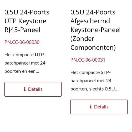
0,5U 24-Poorts
0,5U 24-Poorts
UTP Keystone
Afgeschermd
RJ45-Paneel
Keystone-Paneel
(zonder
PN.CC-06-00030
Componenten)
Het compacte UTP-
PN.CC-06-00031
patchpaneel met 24
poorten en een
Het compacte STP-
standaardhoogte van
patchpaneel met 24
slechts 0,5U is
poorten, slechts 0,5U
Details
ontworpen...
standaardhoogte en witte
labelidentificatie,...
Details