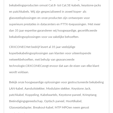
bekabelingsproducten omvat Cat.8- tot Cat.5E-kabels, keystone-jacks
en patchkabels. Wij zijn gespecialiseerd in zowel koper- als
glasvezeloplossingen en onze producten zijn ontworpen voor
superieure prestaties in datacenters en FTTX-toepassingen. Met meer
dan 35 jaar expertise garanderen wij hoogwaardige, gecertificeerde
bekabelingsoplossingen voor uw zakelijke behoeften.
CRXCONECHet bedrijf levert al 35 jaar veelzijdige
koperbekabelingsoplossingen aan klanten voor uiteenlopende
netwerkbehoeften, met behulp van geavanceerde
technologie.CRXCONECzorgt ervoor dat aan de eisen van elke klant
wordt voldaan.
Bekijk onze hoogwaardige oplossingen voor gestructureerde bekabeling
LAN-kabel
,
Aansluitstekker
,
Modulaire stekker
,
Keystone Jack
,
patchkabel
,
Koppeling
,
Kabelwartels
,
Keystone-paneel
,
Krimptang
,
Beëindigingsgereedschap
,
Optisch paneel
,
Hoofdkabel
,
Glasvezeladapter
,
Breakout-kabel
,
MTP MPO
en neem gerust