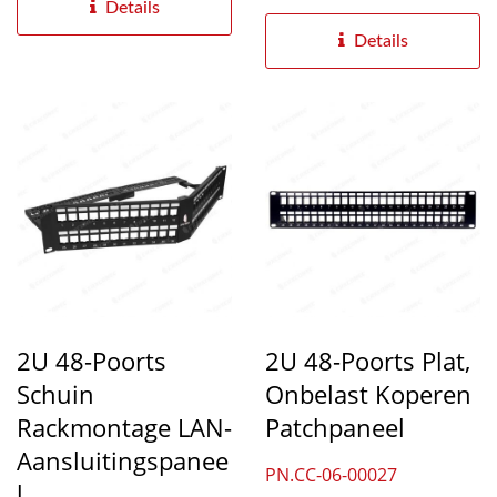
schuine connectoren biedt
Details
een oplossing...
Details
2U 48-Poorts
2U 48-Poorts Plat,
Schuin
Onbelast Koperen
Rackmontage LAN-
Patchpaneel
Aansluitingspanee
PN.CC-06-00027
L