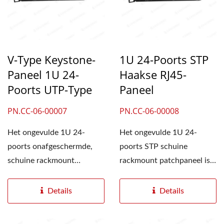
V-Type Keystone-
1U 24-Poorts STP
Paneel 1U 24-
Haakse RJ45-
Poorts UTP-Type
Paneel
PN.CC-06-00007
PN.CC-06-00008
Het ongevulde 1U 24-
Het ongevulde 1U 24-
poorts onafgeschermde,
poorts STP schuine
schuine rackmount
rackmount patchpaneel is
patchpaneel is een
een patchpaneel in
patchpaneel...
keystone-stijl....
Details
Details