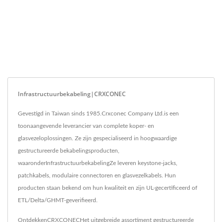
Infrastructuurbekabeling|CRXCONEC
Gevestigd in Taiwan sinds 1985.Crxconec Company Ltd.is een
toonaangevende leverancier van complete koper- en
glasvezeloplossingen. Ze zijn gespecialiseerd in hoogwaardige
gestructureerde bekabelingsproducten,
waaronderInfrastructuurbekabelingZe leveren keystone-jacks,
patchkabels, modulaire connectoren en glasvezelkabels. Hun
producten staan ​​bekend om hun kwaliteit en zijn UL-gecertificeerd of
ETL/Delta/GHMT-geverifieerd.
OntdekkenCRXCONECHet uitgebreide assortiment gestructureerde