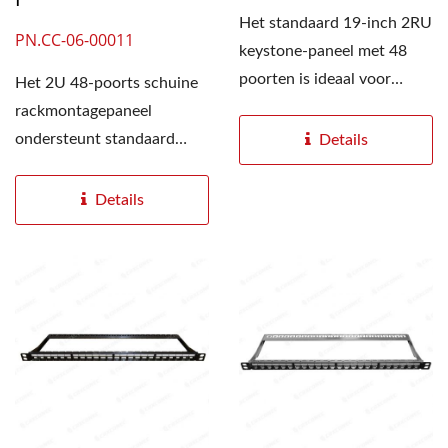
Het standaard 19-inch 2RU
PN.CC-06-00011
keystone-paneel met 48
poorten is ideaal voor
Het 2U 48-poorts schuine
Ethernet-bekabeling...
rackmontagepaneel
ondersteunt standaard
Details
Cat5e-, Cat6- en Cat6A-
ethernetconnectoren...
Details