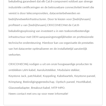
bekabeling garandeert dat elk Cat.8-component voldoet aan strenge
industriële certificeringen en de betrouwbare connectiviteit levert die
vereist is door telecomproviders, datacenterbeheerders en
bedrijfsnetwerkinfrastructuren. Door te kiezen voor [bedrijfsnaam]
profiteert u van [bedrijfsnaam].CRXCONECMet de Cat.8-
bekabelingsoplossing van investeert u in een toekomstbestendige
infrastructuur met OEM-aanpassingsmogelijkheden en professionele
technische ondersteuning. Hierdoor kan uw organisatie de prestaties
van het datacenter optimaliseren en de installatietijd aanzienlijk
verkorten.
CRXCONECWij nodigen u uit om onze hoogwaardige producten te
ontdekken
LAN-kabel
,
Aansluitstekker
,
Modulaire stekker
,
Keystone Jack
,
patchkabel
,
Koppeling
,
Kabelwartels
,
Keystone-paneel
,
Krimptang
,
Beëindigingsgereedschap
,
Optisch paneel
,
Hoofdkabel
,
Glasvezeladapter
,
Breakout-kabel
,
MTP MPO
.
Neem contact met ons op
voor meer informatie!