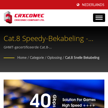
NEDERLANDS
Cat.8 Speedy-Bekabeling -
Geavanceerde
GHMT-gecertificeerde Cat.8-
hogesnelheidsbekabelingsoplossingen met gereedschaploze
Datacenterconnectiviteit
Home
/
Categorie
/
Oplossing
/
Cat.8 Snelle Bekabeling
installatie en 2000Hz-transmissiemogelijkheid voor moderne
datacenterinfrastructuren.