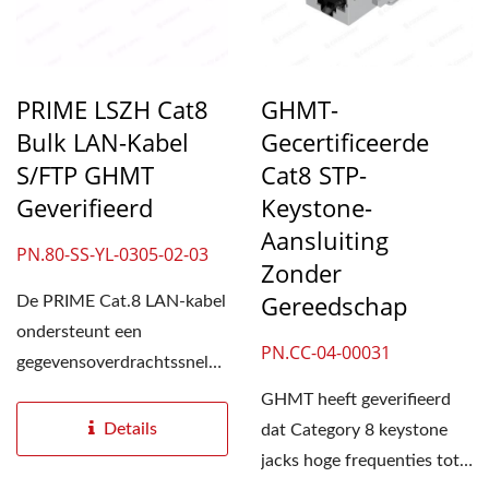
PRIME LSZH Cat8
GHMT-
Bulk LAN-Kabel
Gecertificeerde
S/FTP GHMT
Cat8 STP-
Geverifieerd
Keystone-
Aansluiting
PN.80-SS-YL-0305-02-03
Zonder
Gereedschap
De PRIME Cat.8 LAN-kabel
ondersteunt een
PN.CC-04-00031
gegevensoverdrachtssnelheid
van 40 Gbps en een
GHMT heeft geverifieerd
bandbreedte...
Details
dat Category 8 keystone
jacks hoge frequenties tot