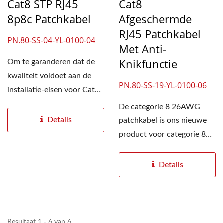
Cat8 STP RJ45
Cat8
8p8c Patchkabel
Afgeschermde
RJ45 Patchkabel
PN.80-SS-04-YL-0100-04
Met Anti-
Knikfunctie
Om te garanderen dat de
kwaliteit voldoet aan de
PN.80-SS-19-YL-0100-06
installatie-eisen voor Cat8-
netwerkkabels,...
De categorie 8 26AWG
Details
patchkabel is ons nieuwe
product voor categorie 8
koperen
bekabelingsoplossingen....
Details
Resultaat 1 - 6 van 6