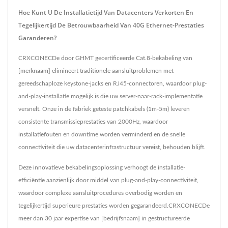
Hoe Kunt U De Installatietijd Van Datacenters Verkorten En
Tegelijkertijd De Betrouwbaarheid Van 40G Ethernet-Prestaties
Garanderen?
CRXCONECDe door GHMT gecertificeerde Cat.8-bekabeling van
[merknaam] elimineert traditionele aansluitproblemen met
gereedschaploze keystone-jacks en RJ45-connectoren, waardoor plug-
and-play-installatie mogelijk is die uw server-naar-rack-implementatie
versnelt. Onze in de fabriek geteste patchkabels (1m-5m) leveren
consistente transmissieprestaties van 2000Hz, waardoor
installatiefouten en downtime worden verminderd en de snelle
connectiviteit die uw datacenterinfrastructuur vereist, behouden blijft.
Deze innovatieve bekabelingsoplossing verhoogt de installatie-
efficiëntie aanzienlijk door middel van plug-and-play-connectiviteit,
waardoor complexe aansluitprocedures overbodig worden en
tegelijkertijd superieure prestaties worden gegarandeerd.CRXCONECDe
meer dan 30 jaar expertise van [bedrijfsnaam] in gestructureerde