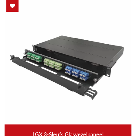
LGX 3-Sleufs Glasvezelpaneel