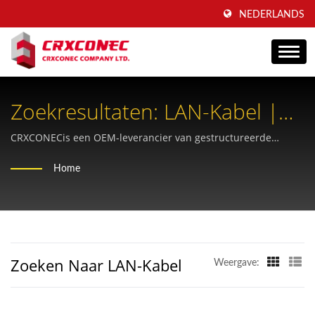
NEDERLANDS
Zoekresultaten: LAN-Kabel |
Veelzijdige Totaaloplossing
CRXCONECis een OEM-leverancier van gestructureerde
bekabeling die bedrijven al meer dan 30 jaar helpt met hun
Voor Koper- En
Home
merkidentiteit.
Glasvezelverbindingen -
CRXCONEC
Zoeken Naar LAN-Kabel
Weergave: