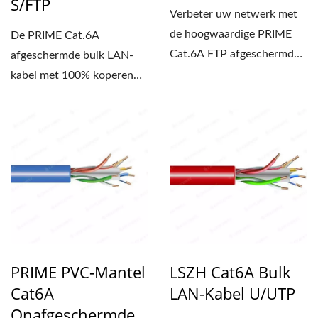
S/FTP
Verbeter uw netwerk met
de hoogwaardige PRIME
De PRIME Cat.6A
Cat.6A FTP afgeschermde
afgeschermde bulk LAN-
bulk LAN-kabel. De
kabel met 100% koperen
centrale...
geleider ondersteunt
overdrachtssnelheden...
PRIME PVC-Mantel
LSZH Cat6A Bulk
Cat6A
LAN-Kabel U/UTP
Onafgeschermde