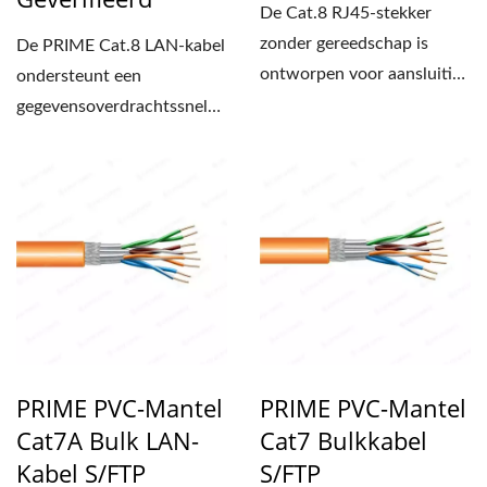
De Cat.8 RJ45-stekker
zonder gereedschap is
De PRIME Cat.8 LAN-kabel
ontworpen voor aansluiting
ondersteunt een
op Cat.8 ethernetkabels...
gegevensoverdrachtssnelheid
van 40 Gbps en een
bandbreedte...
PRIME PVC-Mantel
PRIME PVC-Mantel
Cat7A Bulk LAN-
Cat7 Bulkkabel
Kabel S/FTP
S/FTP