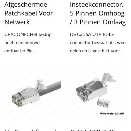
Afgeschermde
Insteekconnector,
Patchkabel Voor
5 Pinnen Omhoog
Netwerk
/ 3 Pinnen Omlaag
CRXCONECHet bedrijf
De Cat.6A UTP RJ45-
heeft een nieuwe
connector bestaat uit twee
antibacteriële
delen en is geschikt voor
netwerkkabel uitgebracht
onafgeschermde
om huizen en
massieve...
werkplekken...