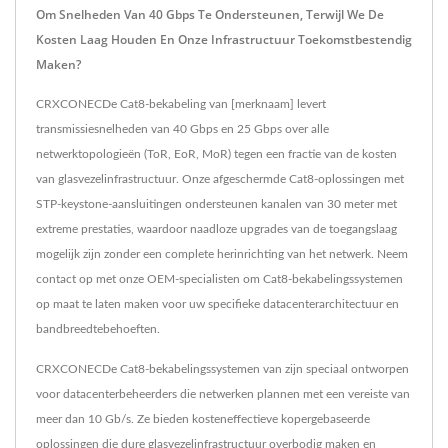
Om Snelheden Van 40 Gbps Te Ondersteunen, Terwijl We De
Kosten Laag Houden En Onze Infrastructuur Toekomstbestendig
Maken?
CRXCONECDe Cat8-bekabeling van [merknaam] levert
transmissiesnelheden van 40 Gbps en 25 Gbps over alle
netwerktopologieën (ToR, EoR, MoR) tegen een fractie van de kosten
van glasvezelinfrastructuur. Onze afgeschermde Cat8-oplossingen met
STP-keystone-aansluitingen ondersteunen kanalen van 30 meter met
extreme prestaties, waardoor naadloze upgrades van de toegangslaag
mogelijk zijn zonder een complete herinrichting van het netwerk. Neem
contact op met onze OEM-specialisten om Cat8-bekabelingssystemen
op maat te laten maken voor uw specifieke datacenterarchitectuur en
bandbreedtebehoeften.
CRXCONECDe Cat8-bekabelingssystemen van zijn speciaal ontworpen
voor datacenterbeheerders die netwerken plannen met een vereiste van
meer dan 10 Gb/s. Ze bieden kosteneffectieve kopergebaseerde
oplossingen die dure glasvezelinfrastructuur overbodig maken en