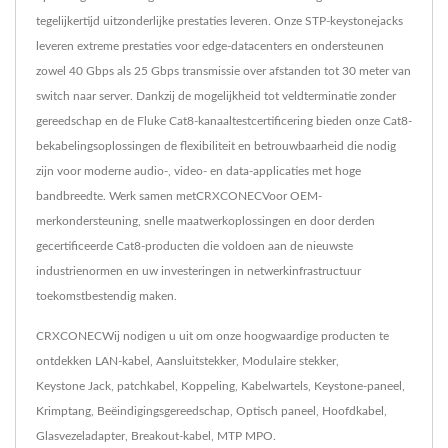
tegelijkertijd uitzonderlijke prestaties leveren. Onze STP-keystonejacks
leveren extreme prestaties voor edge-datacenters en ondersteunen
zowel 40 Gbps als 25 Gbps transmissie over afstanden tot 30 meter van
switch naar server. Dankzij de mogelijkheid tot veldterminatie zonder
gereedschap en de Fluke Cat8-kanaaltestcertificering bieden onze Cat8-
bekabelingsoplossingen de flexibiliteit en betrouwbaarheid die nodig
zijn voor moderne audio-, video- en data-applicaties met hoge
bandbreedte. Werk samen metCRXCONECVoor OEM-
merkondersteuning, snelle maatwerkoplossingen en door derden
gecertificeerde Cat8-producten die voldoen aan de nieuwste
industrienormen en uw investeringen in netwerkinfrastructuur
toekomstbestendig maken.
CRXCONECWij nodigen u uit om onze hoogwaardige producten te
ontdekken
LAN-kabel
,
Aansluitstekker
,
Modulaire stekker
,
Keystone Jack
,
patchkabel
,
Koppeling
,
Kabelwartels
,
Keystone-paneel
,
Krimptang
,
Beëindigingsgereedschap
,
Optisch paneel
,
Hoofdkabel
,
Glasvezeladapter
,
Breakout-kabel
,
MTP MPO
.