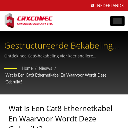
NEDERLANDS
Gestructureerde Bekabeling
Van Categorie 8: De Volgende
Ontdek hoe Cat8-bekabeling vier keer snellere
gegevensoverdracht mogelijk maakt dan Cat6A, met
Generatie Snelle Ethernet-
Home
/
Nieuws
/
ondersteuning voor snelheden van 25 Gbps en 40 Gbps voor
Wat Is Een Cat8 Ethernetkabel En Waarvoor Wordt Deze
Oplossingen
moderne datacenterinfrastructuren en bedrijfsnetwerken.
Gebruikt?
Wat Is Een Cat8 Ethernetkabel
En Waarvoor Wordt Deze