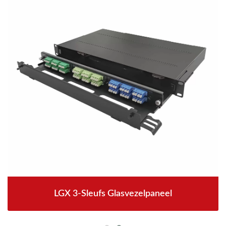
LGX 3-Sleufs Glasvezelpaneel