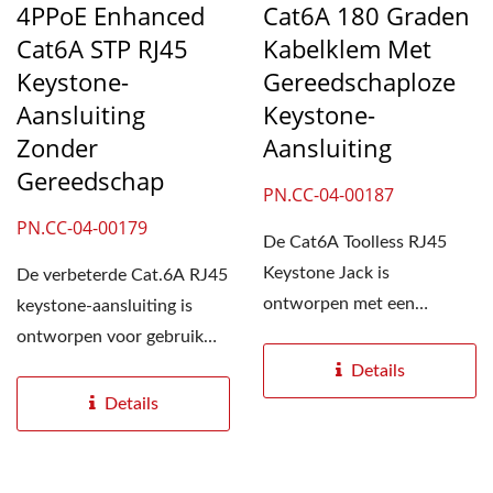
4PPoE Enhanced
Cat6A 180 Graden
Cat6A STP RJ45
Kabelklem Met
Keystone-
Gereedschaploze
Aansluiting
Keystone-
Zonder
Aansluiting
Gereedschap
PN.CC-04-00187
PN.CC-04-00179
De Cat6A Toolless RJ45
Keystone Jack is
De verbeterde Cat.6A RJ45
ontworpen met een
keystone-aansluiting is
kabelklem om
ontworpen voor gebruik
Ethernetkabels stevig...
met 23AWG tot 26AWG...
Details
Details