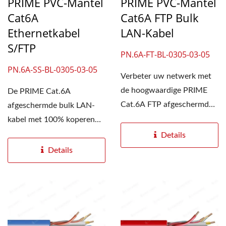
PRIME PVC-Mantel
PRIME PVC-Mantel
Cat6A
Cat6A FTP Bulk
Ethernetkabel
LAN-Kabel
S/FTP
PN.6A-FT-BL-0305-03-05
PN.6A-SS-BL-0305-03-05
Verbeter uw netwerk met
de hoogwaardige PRIME
De PRIME Cat.6A
Cat.6A FTP afgeschermde
afgeschermde bulk LAN-
bulk LAN-kabel. De
kabel met 100% koperen
centrale...
geleider ondersteunt
Details
overdrachtssnelheden...
Details