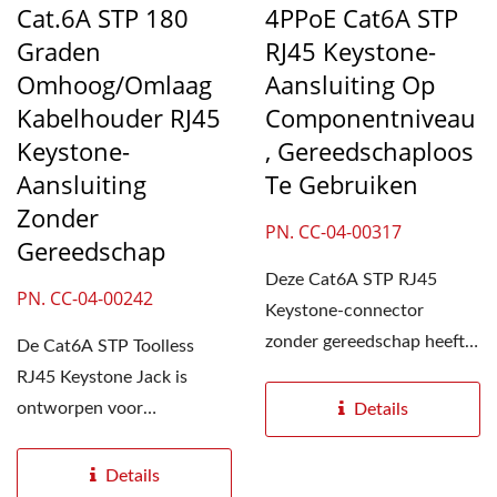
Cat.6A STP 180
4PPoE Cat6A STP
Graden
RJ45 Keystone-
Omhoog/omlaag
Aansluiting Op
Kabelhouder RJ45
Componentniveau
Keystone-
, Gereedschaploos
Aansluiting
Te Gebruiken
Zonder
PN. CC-04-00317
Gereedschap
Deze Cat6A STP RJ45
PN. CC-04-00242
Keystone-connector
zonder gereedschap heeft
De Cat6A STP Toolless
een unieke connector-ID
RJ45 Keystone Jack is
die op de zijkant...
ontworpen voor
Details
afgeschermde,
gestructureerde
Details