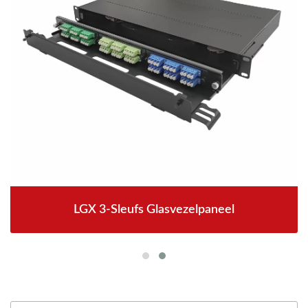
LGX 3-Sleufs Glasvezelpaneel