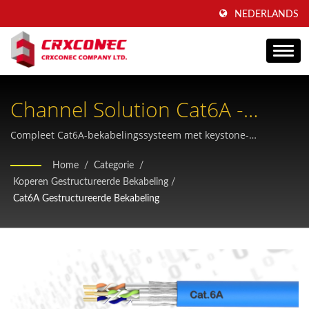
NEDERLANDS
Channel Solution Cat6A -
Gestructureerde Bekabeling
Compleet Cat6A-bekabelingssysteem met keystone-
aansluitingen, patchkabels en inline-koppelingen, conform de
Van Bedrijfsniveau
Home
/
Categorie
/
ANSI/TIA 568.2-D- en ISO/IEC 11801-normen voor snelle
Koperen Gestructureerde Bekabeling
/
Ethernet-netwerken.
Cat6A Gestructureerde Bekabeling