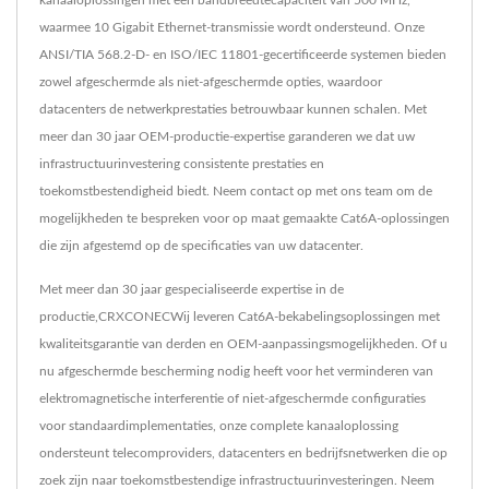
kanaaloplossingen met een bandbreedtecapaciteit van 500 MHz,
waarmee 10 Gigabit Ethernet-transmissie wordt ondersteund. Onze
ANSI/TIA 568.2-D- en ISO/IEC 11801-gecertificeerde systemen bieden
zowel afgeschermde als niet-afgeschermde opties, waardoor
datacenters de netwerkprestaties betrouwbaar kunnen schalen. Met
meer dan 30 jaar OEM-productie-expertise garanderen we dat uw
infrastructuurinvestering consistente prestaties en
toekomstbestendigheid biedt. Neem contact op met ons team om de
mogelijkheden te bespreken voor op maat gemaakte Cat6A-oplossingen
die zijn afgestemd op de specificaties van uw datacenter.
Met meer dan 30 jaar gespecialiseerde expertise in de
productie,CRXCONECWij leveren Cat6A-bekabelingsoplossingen met
kwaliteitsgarantie van derden en OEM-aanpassingsmogelijkheden. Of u
nu afgeschermde bescherming nodig heeft voor het verminderen van
elektromagnetische interferentie of niet-afgeschermde configuraties
voor standaardimplementaties, onze complete kanaaloplossing
ondersteunt telecomproviders, datacenters en bedrijfsnetwerken die op
zoek zijn naar toekomstbestendige infrastructuurinvesteringen. Neem