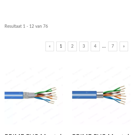
Resultaat 1 - 12 van 76
…
«
1
2
3
4
7
»