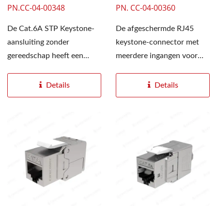
PN.CC-04-00348
PN. CC-04-00360
De Cat.6A STP Keystone-
De afgeschermde RJ45
aansluiting zonder
keystone-connector met
gereedschap heeft een
meerdere ingangen voor
robuuste metalen
Cat6A-kabels
behuizing...
ondersteunt...
Details
Details