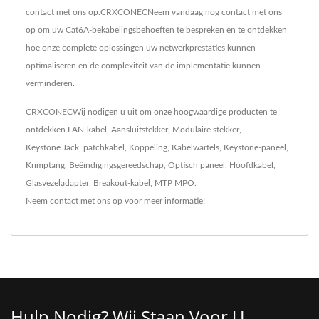
contact met ons op.CRXCONECNeem vandaag nog contact met ons
op om uw Cat6A-bekabelingsbehoeften te bespreken en te ontdekken
hoe onze complete oplossingen uw netwerkprestaties kunnen
optimaliseren en de complexiteit van de implementatie kunnen
verminderen.
CRXCONECWij nodigen u uit om onze hoogwaardige producten te
ontdekken
LAN-kabel
,
Aansluitstekker
,
Modulaire stekker
,
Keystone Jack
,
patchkabel
,
Koppeling
,
Kabelwartels
,
Keystone-paneel
,
Krimptang
,
Beëindigingsgereedschap
,
Optisch paneel
,
Hoofdkabel
,
Glasvezeladapter
,
Breakout-kabel
,
MTP MPO
.
Neem contact met ons op
voor meer informatie!
Hulp Nodig? Wij Staan ​​voor U