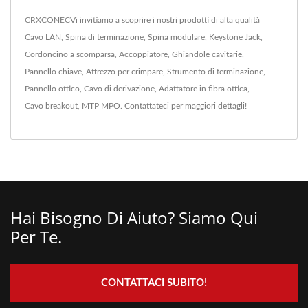
CRXCONECVi invitiamo a scoprire i nostri prodotti di alta qualità
Cavo LAN
,
Spina di terminazione
,
Spina modulare
,
Keystone Jack
,
Cordoncino a scomparsa
,
Accoppiatore
,
Ghiandole cavitarie
,
Pannello chiave
,
Attrezzo per crimpare
,
Strumento di terminazione
,
Pannello ottico
,
Cavo di derivazione
,
Adattatore in fibra ottica
,
Cavo breakout
,
MTP MPO
.
Contattateci
per maggiori dettagli!
Hai Bisogno Di Aiuto? Siamo Qui
Per Te.
CONTATTACI SUBITO!