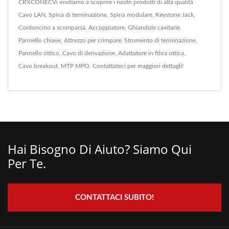
CRXCONECVi invitiamo a scoprire i nostri prodotti di alta qualità
Cavo LAN
,
Spina di terminazione
,
Spina modulare
,
Keystone Jack
,
Cordoncino a scomparsa
,
Accoppiatore
,
Ghiandole cavitarie
,
Pannello chiave
,
Attrezzo per crimpare
,
Strumento di terminazione
,
Pannello ottico
,
Cavo di derivazione
,
Adattatore in fibra ottica
,
Cavo breakout
,
MTP MPO
.
Contattateci
per maggiori dettagli!
Hai Bisogno Di Aiuto? Siamo Qui
Per Te.
CONTATTACI SUBITO!