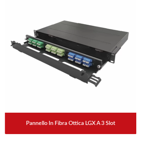
Pannello In Fibra Ottica LGX A 3 Slot