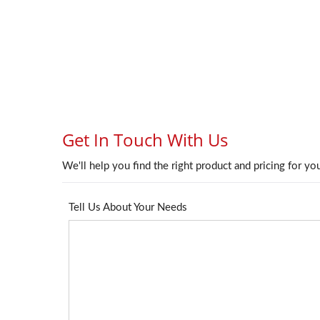
Conector Keystone 4PPoE
Pa