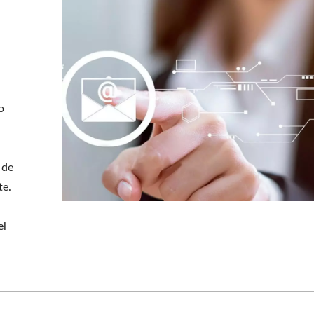
o
 de
te.
el