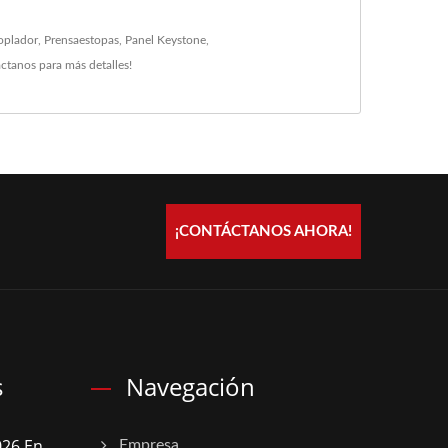
oplador
,
Prensaestopas
,
Panel Keystone
,
áctanos
para más detalles!
¡CONTÁCTANOS AHORA!
s
Navegación
26 En
Empresa