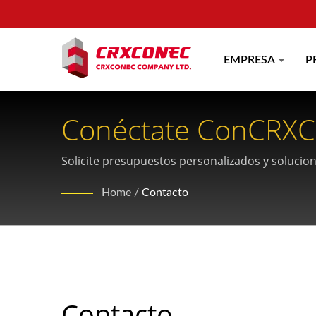
EMPRESA
P
Conéctate ConCRXC
Estructurado
Solicite presupuestos personalizados y solucio
experiencia en infraestructura de telecomunica
Home
/
Contacto
Contacto