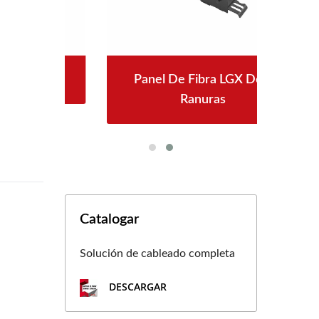
PPoE
Panel De Fibra LGX De 3
Co
Ranuras
Catalogar
Solución de cableado completa
DESCARGAR