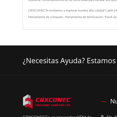
industria, convirtiéndonos en su socio ideal para escalar sus ope
CRXCONECTe invitamos a explorar nuestra alta calidad
Cable L
Herramienta de crimpado
,
Herramienta de terminación
,
Panel óp
¿Necesitas Ayuda? Estamos 
Nu