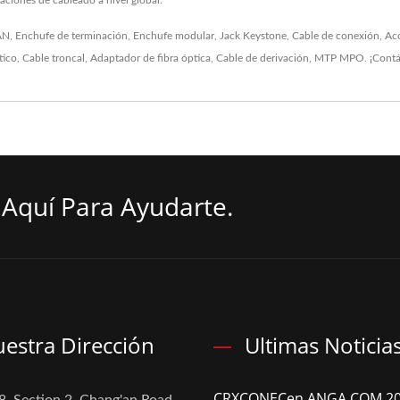
raciones de cableado a nivel global.
AN
,
Enchufe de terminación
,
Enchufe modular
,
Jack Keystone
,
Cable de conexión
,
Ac
tico
,
Cable troncal
,
Adaptador de fibra óptica
,
Cable de derivación
,
MTP MPO
.
¡Cont
Aquí Para Ayudarte.
estra Dirección
Ultimas Noticia
CRXCONECen ANGA COM 20