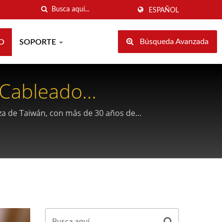
ESPAÑOL
Búsqueda Avanzada
O
SOPORTE
 Cableado
za de Taiwán, con más de 30 años de