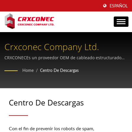
ESPAÑOL
Crxconec Company Ltd.
CRXCONECEs un proveedor OEM de cableado estructurado
que lleva más de 30 años ayudando a las empresas con su
Home
/
Centro De Descargas
imagen de marca.
Centro De Descargas
Con el fin de prevenir los robots de spam,