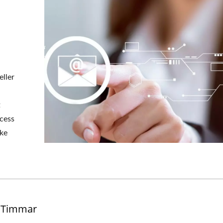
eller
t
ocess
rke
4 Timmar