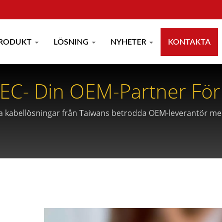
RODUKT
LÖSNING
NYHETER
KONTAKTA
- Din OEM-Partner För 
la kabellösningar från Taiwans betrodda OEM-leverantör me