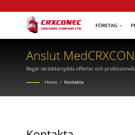
FÖRETAG
P
Anslut MedCRXCONEC
Begär skräddarsydda offerter och professionel
telekommunikationsinfrastruktur.
Home
/
Kontakta
Kontakta