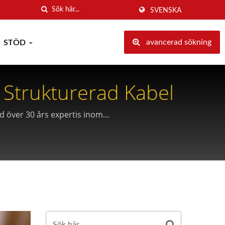
SVENSKA
avancerad sökning
STÖD
Strukturerad Kabel
d över 30 års expertis inom