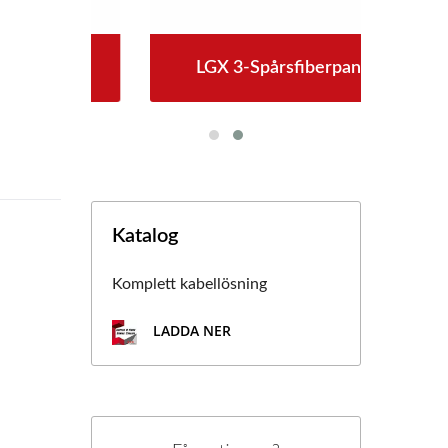
ag
LGX 3-Spårsfiberpanel
4
Katalog
Komplett kabellösning
LADDA NER