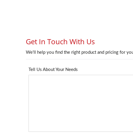
4PPoE Keystone-Uttag
L