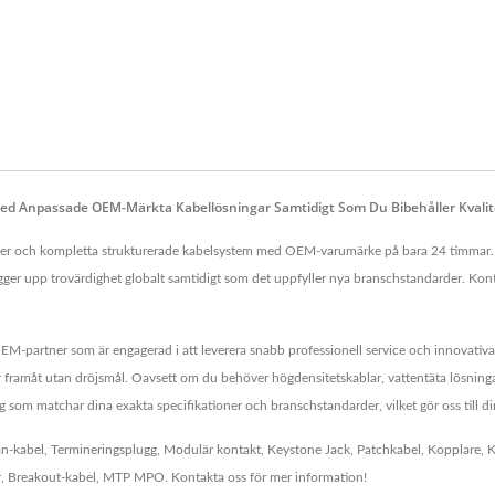
ed Anpassade OEM-Märkta Kabellösningar Samtidigt Som Du Bibehåller Kvalit
 och kompletta strukturerade kabelsystem med OEM-varumärke på bara 24 timmar. Vår
 bygger upp trovärdighet globalt samtidigt som det uppfyller nya branschstandarder. K
partner som är engagerad i att leverera snabb professionell service och innovativa l
r framåt utan dröjsmål. Oavsett om du behöver högdensitetskablar, vattentäta lösningar,
g som matchar dina exakta specifikationer och branschstandarder, vilket gör oss till di
an-kabel
,
Termineringsplugg
,
Modulär kontakt
,
Keystone Jack
,
Patchkabel
,
Kopplare
,
K
r
,
Breakout-kabel
,
MTP MPO
.
Kontakta oss
för mer information!