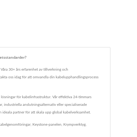
etsstandarder?
a 30+ års erfarenhet av tillverkning och
ontakta oss idag för att omvandla din kabelupphandlingsprocess
ösningar för kabelinfrastruktur. Vår effektiva 24-timmars
 industriella anslutningsalternativ eller specialiserade
n ideala partner för att skala upp global kabelverksamhet.
abelgenomföringar
,
Keystone-panelen
,
Krympverktyg
,