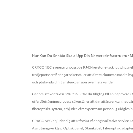
Hur Kan Du Snabbt Skala Upp Din Nätverksinfrastruktur M
CRXCONEClevererar anpassade RJ45-keystone-jack, patchpaneler
tredjepartscertifieringar säkerställer att ditt telekomvarumärke
och påskynda din tjänsteexpansion över hela världen.
Genom att kontaktaCRXCONECfår du tillgång till en beprövad OEM-
offertförfrågningsprocess säkerställer att din affärsverksamhet gå
fiberoptiska system, erbjuder vårt expertteam personlig rådgivnin
CRXCONECinbjuder dig att utforska vår högkvalitativa service
L
Avslutningsverktyg
,
Optisk panel
,
Stamkabel
,
Fiberoptisk adapte