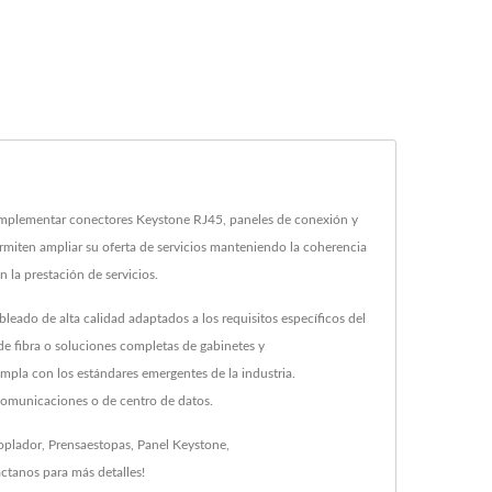
mplementar conectores Keystone RJ45, paneles de conexión y
permiten ampliar su oferta de servicios manteniendo la coherencia
 la prestación de servicios.
do de alta calidad adaptados a los requisitos específicos del
de fibra o soluciones completas de gabinetes y
pla con los estándares emergentes de la industria.
omunicaciones o de centro de datos.
oplador
,
Prensaestopas
,
Panel Keystone
,
áctanos
para más detalles!