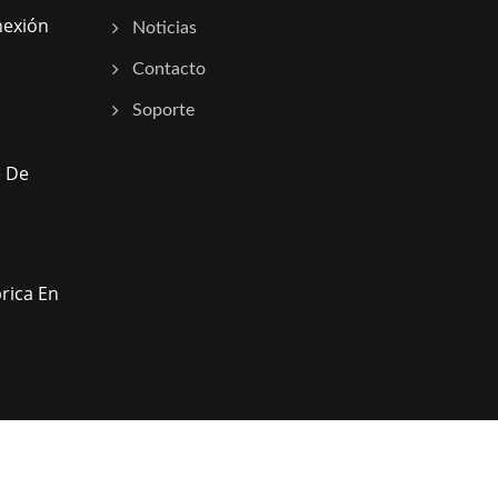
nexión
Noticias
Contacto
Soporte
e De
rica En
Consulted & Designed by
Ready-Market