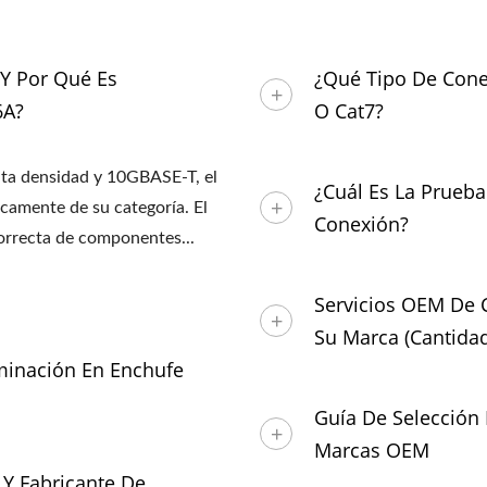
 Y Por Qué Es
¿Qué Tipo De Cone
6A?
O Cat7?
lta densidad y 10GBASE-T, el
¿Cuál Es La Prueb
camente de su categoría. El
Conexión?
correcta de componentes...
Servicios OEM De C
Su Marca (cantida
minación En Enchufe
Guía De Selección
Marcas OEM
Y Fabricante De