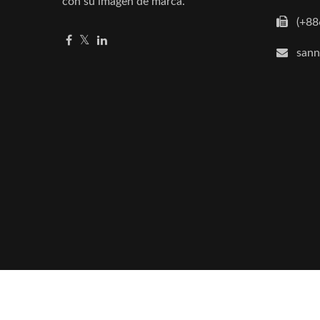
con su imagen de marca.
(+88
san
Copyright © 2026
Crxconec Company Ltd.
All Righ