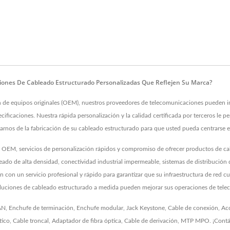
iones De Cableado Estructurado Personalizadas Que Reflejen Su Marca?
de equipos originales (OEM), nuestros proveedores de telecomunicaciones pueden i
ificaciones. Nuestra rápida personalización y la calidad certificada por terceros le 
arnos de la fabricación de su cableado estructurado para que usted pueda centrarse en
, servicios de personalización rápidos y compromiso de ofrecer productos de cablea
ado de alta densidad, conectividad industrial impermeable, sistemas de distribución 
 un servicio profesional y rápido para garantizar que su infraestructura de red cum
iones de cableado estructurado a medida pueden mejorar sus operaciones de telec
AN
,
Enchufe de terminación
,
Enchufe modular
,
Jack Keystone
,
Cable de conexión
,
Ac
tico
,
Cable troncal
,
Adaptador de fibra óptica
,
Cable de derivación
,
MTP MPO
.
¡Cont