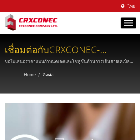
ไทย
เชื่อมต่อกับCRXCONEC-
พันธมิตรด้านระบบสายเคเบิล
ขอใบเสนอราคาแบบกำหนดเองและโซลูชันด้านการเดินสายเคเบิล
ระดับมืออาชีพจากซัพพลายเออร์ OEM ที่เชื่อถือได้ของไต้หวัน ซึ่งมี
โครงสร้าง OEM ของคุณ
Home
/
ติดต่อ
ประสบการณ์มากกว่า 30 ปีในด้านโครงสร้างพื้นฐานโทรคมนาคม