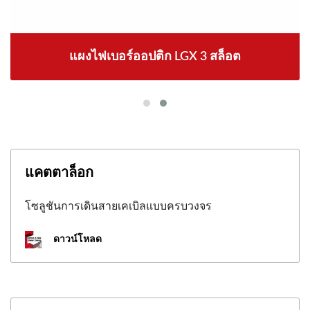
แผงไฟเบอร์ออปติก LGX 3 สล็อต
แคตตาล็อก
โซลูชันการเดินสายเคเบิลแบบครบวงจร
ดาวน์โหลด