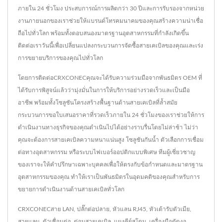
ภายใน 24 ชั่วโมง ประสบการณ์การผลิตกว่า 30 ปีและการรับรองจากหน่วย
งานภายนอกของเราช่วยให้แบรนด์โทรคมนาคมของคุณสร้างความน่าเชื่อ
ถือไปทั่วโลก พร้อมทั้งตอบสนองมาตรฐานอุตสาหกรรมที่กำลังเกิดขึ้น
ติดต่อเราวันนี้เพื่อเปลี่ยนแปลงกระบวนการจัดซื้อสายเคเบิลของคุณและเร่ง
การขยายบริการของคุณไปทั่วโลก
โดยการติดต่อCRXCONECคุณจะได้รับความร่วมมือจากพันธมิตร OEM ที่
ได้รับการพิสูจน์แล้วว่ามุ่งมั่นในการให้บริการอย่างรวดเร็วและเป็นมือ
อาชีพ พร้อมทั้งโซลูชันโครงสร้างพื้นฐานด้านสายเคเบิลที่ล้ำสมัย
กระบวนการขอใบเสนอราคาที่รวดเร็วภายใน 24 ชั่วโมงของเราช่วยให้การ
ดำเนินงานทางธุรกิจของคุณดำเนินไปได้อย่างราบรื่นโดยไม่ล่าช้า ไม่ว่า
คุณจะต้องการสายเคเบิลความหนาแน่นสูง โซลูชันกันน้ำ ตัวเลือกการเชื่อม
ต่อทางอุตสาหกรรม หรือระบบไฟเบอร์ออปติกแบบพิเศษ ทีมผู้เชี่ยวชาญ
ของเราจะให้คำปรึกษาเฉพาะบุคคลเพื่อให้ตรงกับข้อกำหนดและมาตรฐาน
อุตสาหกรรมของคุณ ทำให้เราเป็นพันธมิตรในอุดมคติของคุณสำหรับการ
ขยายการดำเนินงานด้านสายเคเบิลทั่วโลก
CRXCONEC
สาย LAN
,
ปลั๊กต่อปลาย
,
หัวแลน RJ45
,
หัวเต้ารับตัวเมีย
,
สายแลน
,
ตัวเชื่อมต่อ
,
ต่อมสายเคเบิล
,
แผงคีย์สโตน
,
เครื่องมือดัดงอ
,