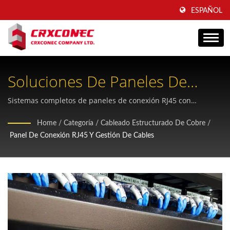
ESPAÑOL
Soluciones De Paneles De
Conexión Flexibles Para La
Sistemas completos de paneles de conexión RJ45 con
configuración modular de conectores Keystone y múltiples
Gestión Del Cableado En
Home
/
Categoría
/
Cableado Estructurado De Cobre
/
opciones de densidad de puertos, diseñados para una
Panel De Conexión RJ45 Y Gestión De Cables
Racks De Servidores
organización óptima del rack de servidores y una excelente
conectividad de red.