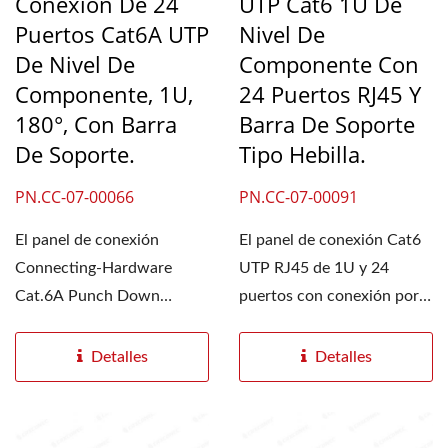
Conexión De 24
UTP Cat6 1U De
Puertos Cat6A UTP
Nivel De
De Nivel De
Componente Con
Componente, 1U,
24 Puertos RJ45 Y
180°, Con Barra
Barra De Soporte
De Soporte.
Tipo Hebilla.
PN.CC-07-00066
PN.CC-07-00091
El panel de conexión
El panel de conexión Cat6
Connecting-Hardware
UTP RJ45 de 1U y 24
Cat.6A Punch Down
puertos con conexión por
agrega 24 puertos RJ45 en
perforación incorpora...
formato...
Detalles
Detalles