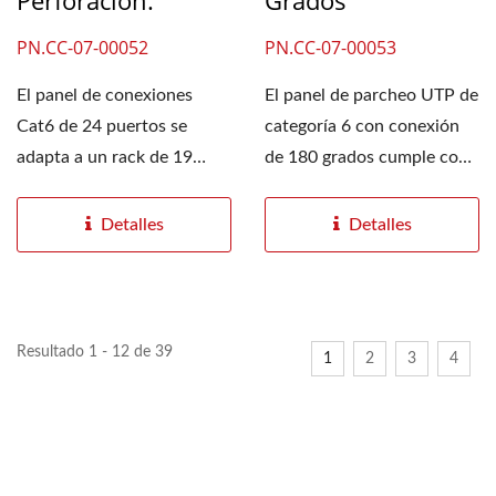
Perforación.
Grados
PN.CC-07-00052
PN.CC-07-00053
El panel de conexiones
El panel de parcheo UTP de
Cat6 de 24 puertos se
categoría 6 con conexión
adapta a un rack de 19
de 180 grados cumple con
pulgadas y admite cables...
los requisitos...
Detalles
Detalles
Resultado 1 - 12 de 39
1
2
3
4