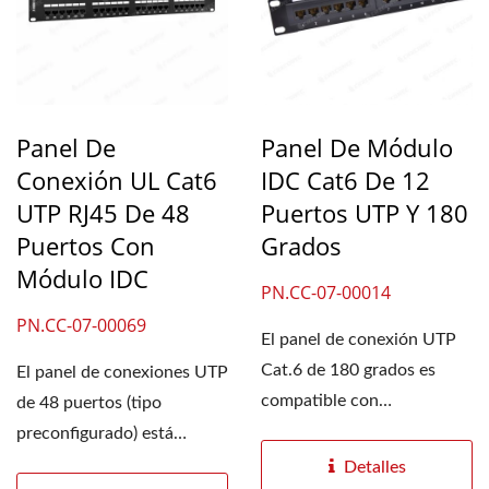
Panel De
Panel De Módulo
Conexión UL Cat6
IDC Cat6 De 12
UTP RJ45 De 48
Puertos UTP Y 180
Puertos Con
Grados
Módulo IDC
PN.CC-07-00014
PN.CC-07-00069
El panel de conexión UTP
Cat.6 de 180 grados es
El panel de conexiones UTP
compatible con
de 48 puertos (tipo
herramientas 110 o
preconfigurado) está
KRONE. El panel...
configurado en grupos...
Detalles