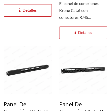
D. Los paneles de
El panel de conexiones
conexiones...
Detalles
Krone Cat.6 con
conectores RJ45
numerados y 24 puertos,
en formato 1U de 19
Detalles
pulgadas,...
Panel De
Panel De