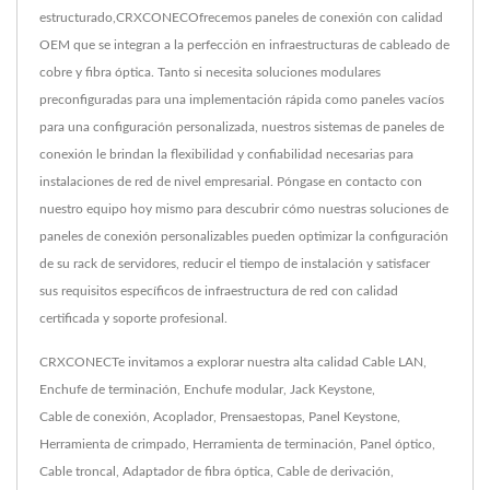
estructurado,CRXCONECOfrecemos paneles de conexión con calidad
OEM que se integran a la perfección en infraestructuras de cableado de
cobre y fibra óptica. Tanto si necesita soluciones modulares
preconfiguradas para una implementación rápida como paneles vacíos
para una configuración personalizada, nuestros sistemas de paneles de
conexión le brindan la flexibilidad y confiabilidad necesarias para
instalaciones de red de nivel empresarial. Póngase en contacto con
nuestro equipo hoy mismo para descubrir cómo nuestras soluciones de
paneles de conexión personalizables pueden optimizar la configuración
de su rack de servidores, reducir el tiempo de instalación y satisfacer
sus requisitos específicos de infraestructura de red con calidad
certificada y soporte profesional.
CRXCONECTe invitamos a explorar nuestra alta calidad
Cable LAN
,
Enchufe de terminación
,
Enchufe modular
,
Jack Keystone
,
Cable de conexión
,
Acoplador
,
Prensaestopas
,
Panel Keystone
,
Herramienta de crimpado
,
Herramienta de terminación
,
Panel óptico
,
Cable troncal
,
Adaptador de fibra óptica
,
Cable de derivación
,