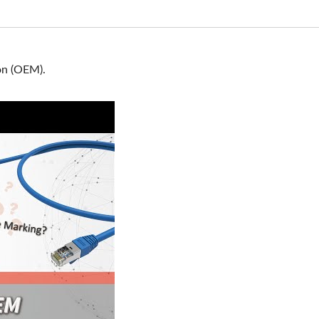
ón (OEM).
 que conozcas los cables de conexión (OEM).