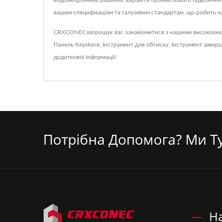
водонепроникні рішення, варіанти промислового підключення
вашим специфікаціям та галузевим стандартам, що робить 
CRXCONECзапрошує вас ознайомитися з нашими високоякі
Панель Keystone
,
Інструмент для обтиску
,
Інструмент завер
додаткової інформації!
Потрібна Допомога? Ми Ту
Н