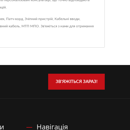
ь персоналізовані консультації, що точно відповідають
цій.
жек
,
Патч-корд
,
Зчіпний пристрій
,
Кабельні вводи
,
вний кабель
,
МТП МПО
.
Зв'яжіться з нами
для отримання
ЗВ'ЯЖІТЬСЯ ЗАРАЗ!
ни
Навігація