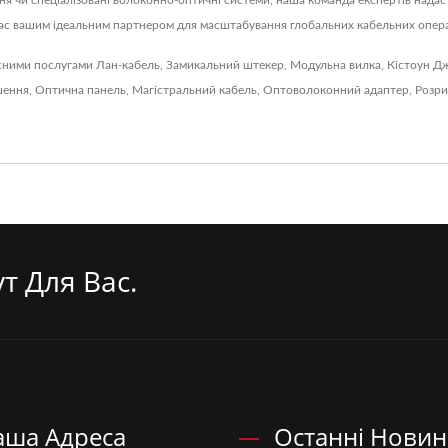
 чи спеціалізовані волоконно-оптичні системи, наша команда експертів надаст
нас вашим ідеальним партнером для масштабування глобальних кабельних опера
сними послугами
Лан-кабель
,
Замикальний штекер
,
Модульна вилка
,
Кістоун Д
шення
,
Оптична панель
,
Магістральний кабель
,
Оптоволоконний адаптер
,
Розри
т Для Вас.
аша Адреса
Останні Нови