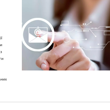
ії
ви
з
ги
ьних