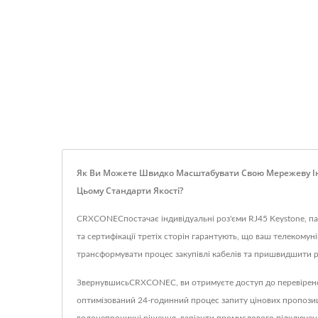
Як Ви Можете Швидко Масштабувати Свою Мережеву Інф
Цьому Стандарти Якості?
CRXCONECпостачає індивідуальні роз'єми RJ45 Keystone, па
та сертифікації третіх сторін гарантують, що ваш телекомун
трансформувати процес закупівлі кабелів та пришвидшити р
ЗвернувшисьCRXCONEC, ви отримуєте доступ до перевіреног
оптимізований 24-годинний процес запиту цінових пропозиці