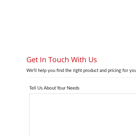
Роз'єм Keystone 4PPoE
3-С