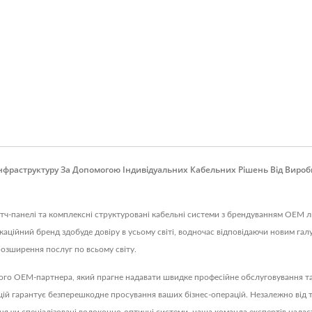
раструктуру За Допомогою Індивідуальних Кабельних Рішень Від Виробн
тч-панелі та комплексні структуровані кабельні системи з брендуванням OEM 
ікаційний бренд здобуде довіру в усьому світі, водночас відповідаючи новим гал
озширення послуг по всьому світу.
о OEM-партнера, який прагне надавати швидке професійне обслуговування та 
й гарантує безперешкодне просування ваших бізнес-операцій. Незалежно від тог