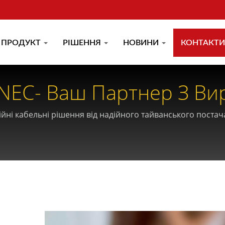
ПРОДУКТ
РІШЕННЯ
НОВИНИ
КОНТАКТИ
NEC- Ваш Партнер З Ви
аднання Та Структурова
ійні кабельні рішення від надійного тайванського поста