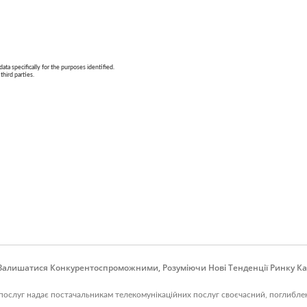
алишатися Конкурентоспроможними, Розуміючи Нові Тенденції Ринку Кабе
слуг надає постачальникам телекомунікаційних послуг своєчасний, поглиблений