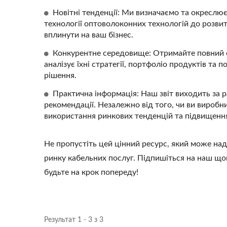
Новітні тенденції: Ми визначаємо та окреслюєм
Роз'єм Keystone 4PPoE
3-С
технології оптоволоконних технологій до розвитк
вплинути на ваш бізнес.
Конкурентне середовище: Отримайте повний ог
аналізує їхні стратегії, портфоліо продуктів та
рішення.
Практична інформація: Наш звіт виходить за 
рекомендації. Незалежно від того, чи ви вироб
використання ринкових тенденцій та підвищення
Не пропустіть цей цінний ресурс, який може на
ринку кабельних послуг. Підпишіться на наш щом
будьте на крок попереду!
Результат 1 - 3 з 3