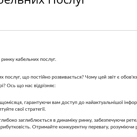
 ринку кабельних послуг.
их послуг, що постійно розвивається? Чому цей звіт є обов'я
і? Ось що нас відрізняє:
 щомісяця, гарантуючи вам доступ до найактуальнішої інфор
туйте свої стратегії.
глибоко заглиблюється в динаміку ринку, забезпечуючи рет
прибутковість. Отримайте конкурентну перевагу, розуміючи 