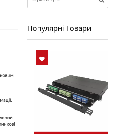
Популярні Товари
зковим
мації.
ельний
ринкові