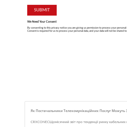
Як Постачальники Телекомунікаційних Послуг Можуть З
CRXCONECЩомісячний звіт про тенденції ринку кабельних по