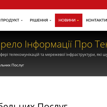
ПРОДУКТ
РІШЕННЯ
НОВИНИ
КОНТАКТИ
ело Інформації Про Тен
сфері телекомунікацій та мережевої інфраструктури, які 
хнологій.
ельних Послуг
абельних Послуг