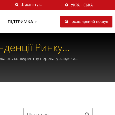
УКРАЇНСЬКА
розширений пошук
ПІДТРИМКА
денції Ринку
шукають конкурентну перевагу завдяки