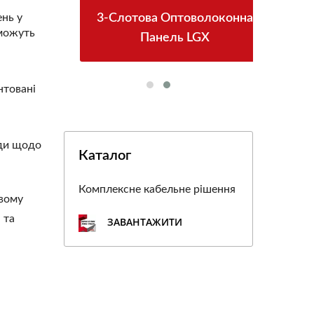
ень у
PoE
3-Слотова Оптоволоконна
Р
 можуть
Панель LGX
нтовані
ади щодо
Каталог
Комплексне кабельне рішення
ивому
 та
ЗАВАНТАЖИТИ