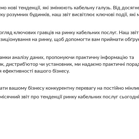
о нові тенденції, які змінюють кабельну галузь. Від досягн
лотова Оптоволоконна
Роз'єм Keystone 4P
у розумних будинків, наш звіт висвітлює ключові події, які
Панель LGX
ляд ключових гравців на ринку кабельних послуг. Наш звіт
 позиціонування на ринку, щоб допомогти вам приймати обґру
рамки аналізу даних, пропонуючи практичну інформацію та
ник, дистриб'ютор чи установник, ми надаємо практичні пор
 ефективності вашого бізнесу.
дати вашому бізнесу конкурентну перевагу на постійно мінл
ісячний звіт про тенденції ринку кабельних послуг сьогодні