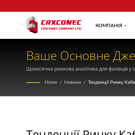
КОМПАНІЯ
Ваше Основне Джер
Кабельних Послуг
Щомісячна ринкова аналітика для фахівців у 
аналітиці на основі даних та аналізу нових те
Home
/
Новини
/
Тенденції Ринку Каб
Тенденції Ринку К