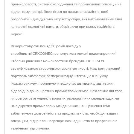
промисловості, систем охолодження та промислових операцій на
відкритому повітрі. Зверніться до наших спеціалістів, щоб
розробити індивідуальну інфраструктуру, яка витримуватиме ваші
конкретні екологічні вимоги, зберігаючи при цьому надійність
мережі.
Використовуючи понад 30 років досвіду у
виробництві,CRXCONECпропонує комплексні водонепроникні
кабельні рішення з можливостями брендування OEM та
сертифікованою сторонньою гарантією якості. Наш комплексний
портфель забезпечує безперешкодну інтеграцію в існуючу
інфраструктуру, пропонуючи водночас швидке налаштування
відповідно до конкретних промислових вимог. Незалежно від того,
чи розгортаєте мережі у вологих технологічних середовищах, чи
на відкритих промислових майданчиках, наші рішення IP68
забезпечують довговічність та продуктивність, необхідні вашим
операціям, підкріплені перевіреною надійністю та професійною
технічною підтримкою.