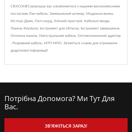
CRXCONECзапрошує вас ознайомитися з нашими високоякісними
послугами
Лан-кабель
,
Замикальний штекер
,
Модульна вилка
,
Кістоун Джек
,
Патч-корд
,
Зчіпний пристрій
,
Кабельні вводи
,
Панель Keystone
,
Інструмент для обтиску
,
Інструмент завершення
,
Оптична панель
,
Магістральний кабель
,
Оптоволоконний адаптер
,
Розривний кабель
,
МТП МПО
.
Зв'яжіться з нами
для отримання
додаткової інформації!
Потрібна Допомога? Ми Тут Для
Вас.
ЗВ'ЯЖІТЬСЯ ЗАРАЗ!