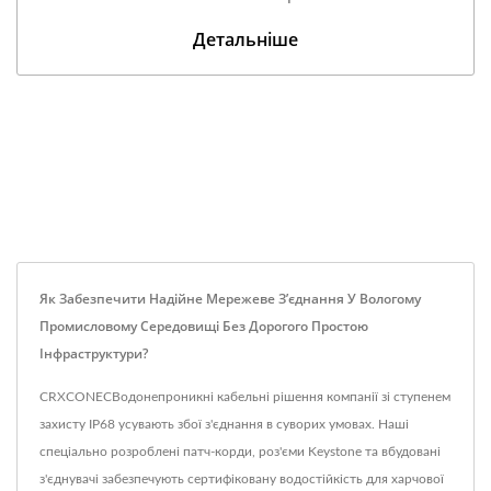
Детальніше
Як Забезпечити Надійне Мережеве З’єднання У Вологому
Промисловому Середовищі Без Дорогого Простою
Інфраструктури?
CRXCONECВодонепроникні кабельні рішення компанії зі ступенем
захисту IP68 усувають збої з'єднання в суворих умовах. Наші
спеціально розроблені патч-корди, роз'єми Keystone та вбудовані
з'єднувачі забезпечують сертифіковану водостійкість для харчової