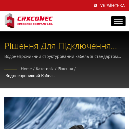
УКРАЇНСЬКА
Рішення Для Підключення
Зовнішнього Промислового
Водонепроникний структурований кабель зі стандартом
IP68, розроблений для складних промислових середовищ,
Ethernet
Home
/
Категорія
/
Рішення
/
де вологостійкість та надійність є критично важливими
Водонепроникний Кабель