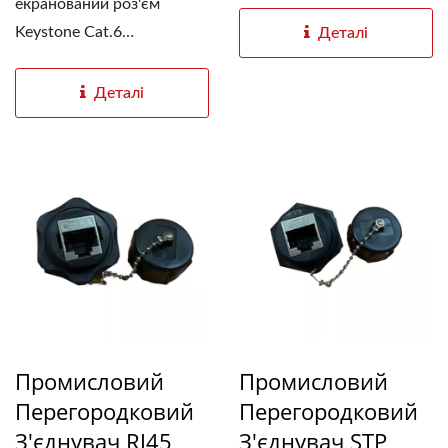
екранований роз'єм
Keystone Cat.6
Деталі
відповідає...
Деталі
Промисловий
Промисловий
Перегородковий
Перегородковий
З'єднувач RJ45
З'єднувач STP