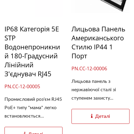
IP68 Категорія 5E
Лицьова Панель
STP
Американського
Водонепроникни
Стилю IP44 1
Й 180-Градусний
Порт
Лінійний
PN.CC-12-00006
З'єднувач RJ45
Лицьова панель з
PN.CC-12-00005
нержавіючої сталі зі
ступенем захисту...
Промисловий роз'єм RJ45
PoE+ типу "мама" легко
встановлюється...
Деталі