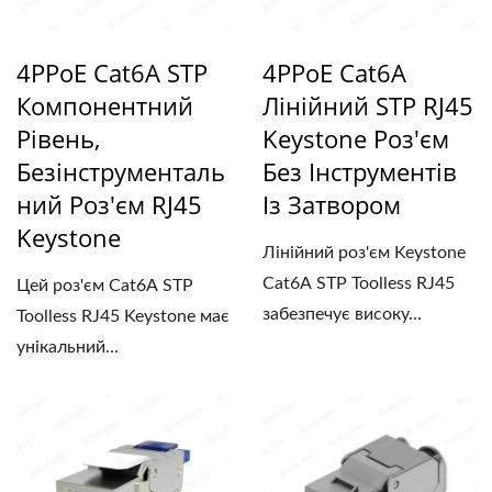
4PPoE Cat6A STP
4PPoE Cat6A
Компонентний
Лінійний STP RJ45
Рівень,
Keystone Роз'єм
Безінструменталь
Без Інструментів
Ний Роз'єм RJ45
Із Затвором
Keystone
Лінійний роз'єм Keystone
Cat6A STP Toolless RJ45
Цей роз'єм Cat6A STP
забезпечує високу...
Toolless RJ45 Keystone має
унікальний
ідентифікатор...