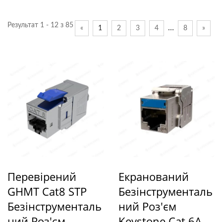
Результат 1 - 12 з 85
…
«
1
2
3
4
8
»
Перевірений
Екранований
GHMT Cat8 STP
Безінструменталь
Безінструменталь
Ний Роз'єм
Ний Роз'єм
Keystone Cat.6A