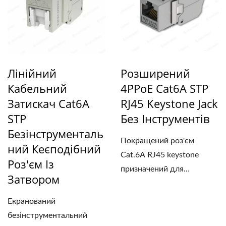
Лінійний
Розширений
Кабельний
4PPoE Cat6A STP
Затискач Cat6A
RJ45 Keystone Jack
STP
Без Інструментів
Безінструменталь
Покращений роз'єм
Ний Кеєподібний
Cat.6A RJ45 keystone
Роз'єм Із
призначений для
Затвором
використання...
Екранований
безінструментальний