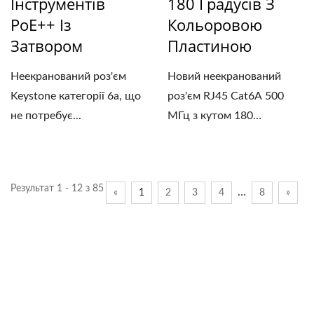
Інструментів
180 Градусів З
PoE++ Із
Кольоровою
Затвором
Пластиною
Неекранований роз'єм
Новий неекранований
Keystone категорії 6a, що
роз'єм RJ45 Cat6A 500
не потребує...
МГц з кутом 180
градусів...
Результат 1 - 12 з 85
…
«
1
2
3
4
8
»