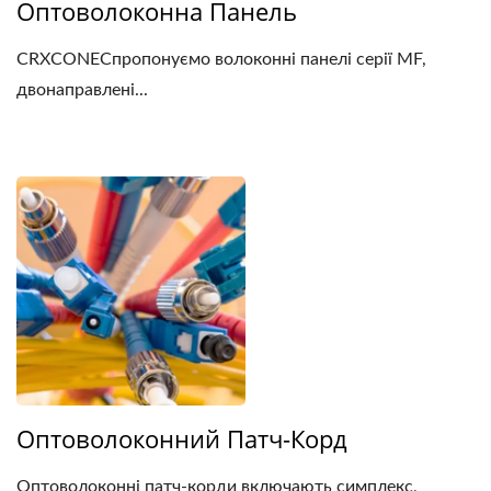
Оптоволоконна Панель
CRXCONECпропонуємо волоконні панелі серії MF,
двонаправлені...
Оптоволоконний Патч-Корд
Оптоволоконні патч-корди включають симплекс,