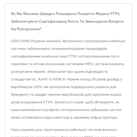
Як Ми Можемо Швидко Розширити Покриття Мережі FTTH,
Забезпечуючи Сертифіковану Якість Та Зменшуючи Витрати
На Розгортання?
CRXCONECРішення компанії «Волоконно-структурована кабельна
система» забезпечують телекомунікаційних провайдерів
сертифікованими компонентами FTTH, оптоволоконними патч-
панелями та оптоволоконними системами MPO, які прискорюють
розгортання мережі, зберігаючи при цьому відповідність
стандартам UL, RoHS та REACH. Маючи понад 30 років досвіду у
виробництві OEM, ми пропонуємо індивідуальні рішення для
брендингу та швидкі терміни виробництва для підтримки ваших
цілей розширення FTTH. Зв'яжіться з нами, щоб обговорити, як
наше комплексне портфоліо оптоволоконних кабельних систем
може оптимізувати ваші інвестиції в мережеву інфраструктуру.
Наші рішення для структурованої кабельної системи волокон