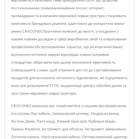
вирізняються можливостями брендування OEM, що дозволяє
постачальникам телекомунікаційних послуг, інтернет-
провайдерам та компаніям мережевої інфраструктури створювати
комплексні брендовані рішення, адаптовані до конкретних вимог
ринку.CRXCONECПрагнення компанії до якості, у поєднанні з
нашим повним досвідом у сфері виробничих ліній та оперативним
професійним обслуговуванням, гарантує, що розгортання вашої
волоконно-оптичної мережі відповідає новим галузевим
стандартам, зберігаючи при цьому економічну ефективність.
Співпрацюйте з нами, щоб отримати доступ до сертифікованих
продуктів для волоконно-оптичного підключення, які підтримують
ваші цілі розширення FTTH, модернізації центру обробки даних та
зростання мережевої інфраструктури.
CRXCONECзапрошує вас ознайомитися з нашими високоякісними
послугами
Лан-кабель
,
Замикальний штекер
,
Модульна вилка
,
Кістоун Джек
,
Патч-корд
,
Зчіпний пристрій
,
Кабельні вводи
,
Панель Keystone
,
Інструмент для обтиску
,
Інструмент завершення
,
Оптична панель
,
Магістральний кабель
,
Оптоволоконний адаптер