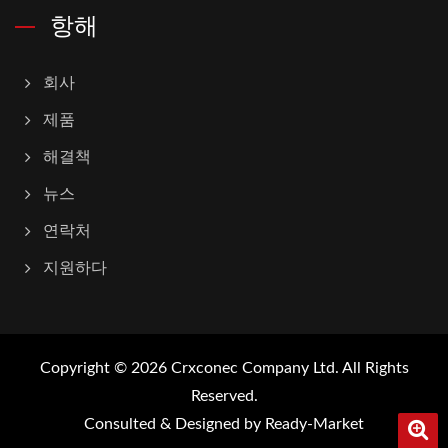
항해
회사
제품
해결책
뉴스
연락처
지원하다
Copyright © 2026
Crxconec Company Ltd.
All Rights
Reserved.
Consulted & Designed by
Ready-Market