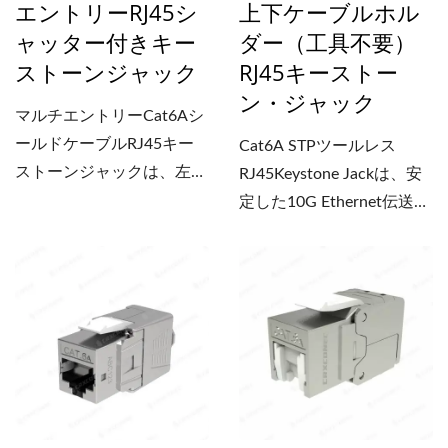
エントリーRJ45シ
上下ケーブルホル
ルに接触するのを防ぎ、短
ャッター付きキー
ダー（工具不要）
絡を効果的に回避する専用
ストーンジャック
RJ45キーストー
の安全構造が組み込まれて
ン・ジャック
います。直感的な配線ミス
マルチエントリーCat6Aシ
防止マーキングにより、正
ールドケーブルRJ45キー
Cat6A STPツールレス
しい配線配置が保証され、
ストーンジャックは、左、
RJ45Keystone Jackは、安
人為的ミスが最小限に抑え
右、および背面のケーブル
定した10G Ethernet伝送、
られます。さらに、このジ
エントリーをサポートし、
効率的な現場終端、信頼性
ャックは4ペアのPoE++
埃の侵入を防ぐ内蔵シャッ
の高いPoE++電力供給を必
（IEEE...
ターを備えています。その
要とするシールド構造化ケ
確実なIDCキャップによ
ーブルプロジェクト向けに
り、より迅速かつ正確な取
設計されています。180°背
り付けが可能です。マルチ
面ケーブルエントリー設計
エントリー設計により、
により、RJ45キーストー
RJ45キーストーンジャッ
ンジャックは、パッチパネ