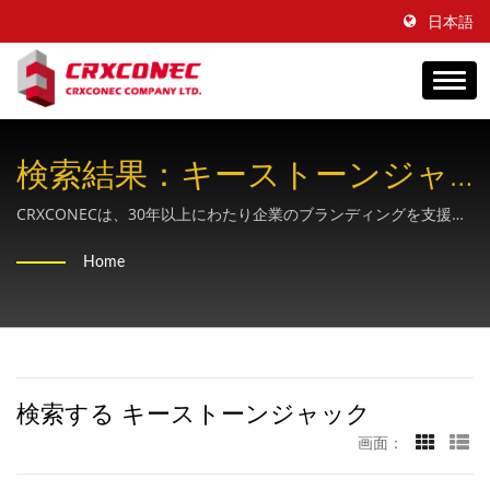
日本語
検索結果：キーストーンジャ
ック ｜多用途なエンドツーエ
CRXCONECは、30年以上にわたり企業のブランディングを支援し
てきた、OEM向けの構造化ケーブルサプライヤーです。
ンドの銅線および光ファイバ
Home
ーソリューションプロバイダ
ー -CRXCONEC
検索する キーストーンジャック
画面：