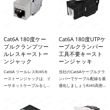
バイス（IEEE...
す。RJ45このジャックは
上下ケーブルホルダーとス
マートクランパークリップ
を備えており、軽く押すだ
けで3秒以内にケーブルを
Cat6A 180度ケー
Cat6A 180度UTPケ
しっかりと固定できるた
ブルクランプツー
ーブルクランパー
め、プラスチック製のケー
ルレスキーストー
工具不要キースト
ブルタイは不要です。最大
ンジャック
ーンジャッキ
100WのPoE++デバイス
（IEEE...
Cat6A ツールレスRJ45キ
当社のCat6Aケーブルクラ
ーストーンジャックは、イ
ンパーでケーブル配線を最
ーサネットケーブルをしっ
適化しましょうRJ45高密
かりと固定し、設置時間を
度配線環境における...
短縮するためのケーブルク
ランプ設計です。