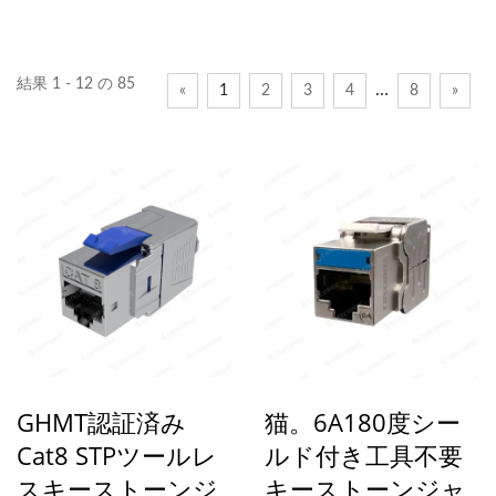
結果 1 - 12 の 85
…
«
1
2
3
4
8
»
GHMT認証済み
猫。6A180度シー
Cat8 STPツールレ
ルド付き工具不要
スキーストーンジ
キーストーンジャ