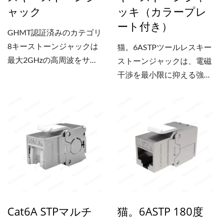
ャック
ッキ（カラープレ
ート付き）
GHMT認証済みのカテゴリ
8キーストーンジャックは
猫。6ASTPツールレスキー
最大2GHzの高周波をサポ
ストーンジャックは、電磁
ートし、カテゴリ8と比較
干渉を最小限に抑える強化
して4倍の帯域幅を備えて
シールド構造を備えた堅牢
います。6ACat8...
な金属ハウジングを採用し
ています。ツールレス終端
構造とプレクランプキャッ
プの組み合わせにより、追
加の工具が不要になり、配
線を強力かつ確実に保持で
きるため、設置が簡素化さ
れます。ハウジングには、
Cat6A STPマルチ
猫。6ASTP 180度
露出した銅導体が金属シェ