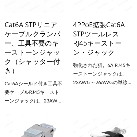
伝送をサポートし、単一の
接続で電力とデータの両方
Cat6A STPリニア
4PPoE拡張Cat6A
を効率的に供給するため、
ケーブルクランパ
STPツールレス
設置が簡素化され、個別の
ー、工具不要のキ
RJ45キーストー
電源ラインが不要になりま
ーストーンジャッ
ン・ジャック
す。23～26AWGの単線用
ク（シャッター付
に設計されており、ツール
強化された猫。6A RJ45キ
レス構造により、追加のツ
き）
ーストーンジャックは、
ールなしで迅速かつ確実な
23AWG～26AWGの単線イ
Cat6Aシールド付き工具不
終端処理が可能です。コン
ーサネットケーブルおよび
要ケーブルRJ45キースト
ポーネントレベルで厳密に
パッチコードで使用するよ
ーンジャックは、23AWG
テストされたこのCat6A...
うに設計されています。
～26AWGの単線イーサネ
Cat6Aシールド付きイーサ
ットケーブル用に設計され
ネットウォールジャック
ており、高密度環境での信
は、最大100WのPoE++デ
頼性の高い接続を保証しま