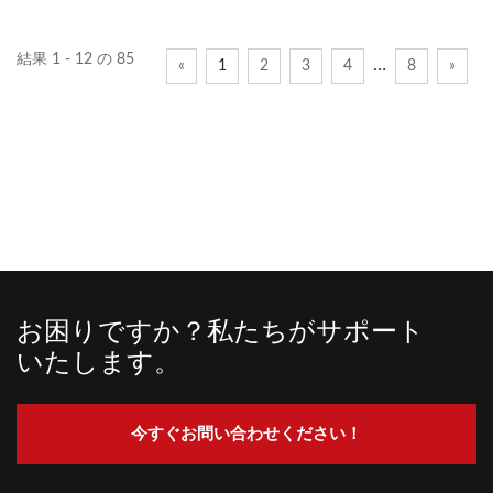
能を同時に実現します。特
れています、cat6arj45通
別な製品設計により、
信コネクタは、ユーザーが
結果 1 - 12 の 85
…
«
1
2
3
4
8
»
Cat6autp通信アプリケーシ
さまざまなアプリケーショ
ョン向けのキーストーンコ
ンを簡単に識別できるよう
ネクタは、ペア間の干渉を
に支援します。この銅製の
排除し、最大500MHzのパ
設計Rj45ジャックはパッチ
フォーマンスを向上させま
パネルや表面実装ボック
す。パフォーマンスは
ス、その他の用途に簡単に
ISO/IEC...
着脱できます。rj45ソケッ
ト配線は、カラー管理イン
サートと独自のキャップデ
お困りですか？私たちがサポート
ザインにより、取り付けが
いたします。
容易です。6A...
今すぐお問い合わせください！