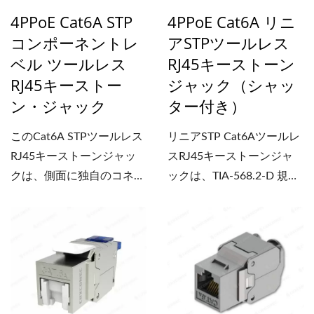
クは90°と180°の両方の向
ル、壁面コンセント、表面
4PPoE Cat6A STP
4PPoE Cat6A リニ
きに対応し、在庫の種類を
実装型ボックス、ネットワ
コンポーネントレ
アSTPツールレス
効果的に削減し、在庫コス
ークキャビネット内でケー
ベル ツールレス
RJ45キーストーン
トを下げます。また、10G
ブルをきれいに配線するの
RJ45キーストー
ジャック（シャッ
イーサネットアプリケーシ
に役立ちます。 上下調整
ョン向けのCat6Aパフォー
ン・ジャック
ター付き）
可能なケーブルホルダー
マンスもサポートしてお
は、23～26AWGのケーブ
このCat6A STPツールレス
リニアSTP Cat6Aツールレ
り、マルチエントリー
ルに対応し、終端処理後の
RJ45キーストーンジャッ
スRJ45キーストーンジャ
Cat6Aシールドケーブルと
ケーブル固定に役立ちま
クは、側面に独自のコネク
ックは、TIA-568.2-D 規格
して使用できます。RJ45
す。確実なIDCキャップと
タIDが印刷されており、対
に準拠し、最大...
キーストーンジャックは理
工具不要の設計により、こ
応するコンポーネントレベ
想的なソリューションです
のCat6A...
ルのテストレポートを通じ
RJ45フェースプレート、
て完全なトレーサビリティ
表面実装型ボックス、高密
を確保し、性能保証を検証
度1U...
できます。4PPoE（最大
71W）と10Gbpsのデータ