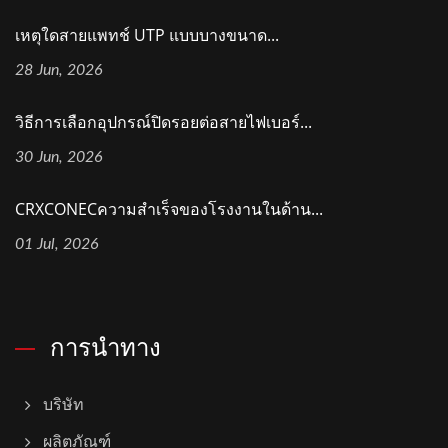
เหตุใดสายแพทช์ UTP แบบบางขนาด...
28 Jun, 2026
วิธีการเลือกอุปกรณ์ปิดรอยต่อสายไฟเบอร์...
30 Jun, 2026
CRXCONECความสำเร็จของโรงงานในด้าน...
01 Jul, 2026
การนำทาง
บริษัท
ผลิตภัณฑ์