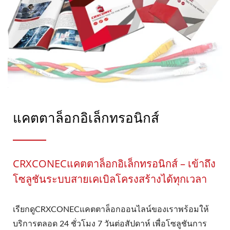
แคตตาล็อกอิเล็กทรอนิกส์
CRXCONECแคตตาล็อกอิเล็กทรอนิกส์ – เข้าถึง
โซลูชันระบบสายเคเบิลโครงสร้างได้ทุกเวลา
เรียกดูCRXCONECแคตตาล็อกออนไลน์ของเราพร้อมให้
บริการตลอด 24 ชั่วโมง 7 วันต่อสัปดาห์ เพื่อโซลูชันการ