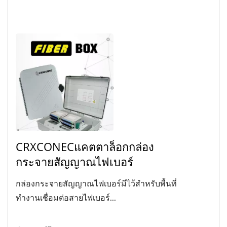
CRXCONECแคตตาล็อกกล่อง
กระจายสัญญาณไฟเบอร์
กล่องกระจายสัญญาณไฟเบอร์มีไว้สำหรับพื้นที่
ทำงานเชื่อมต่อสายไฟเบอร์...