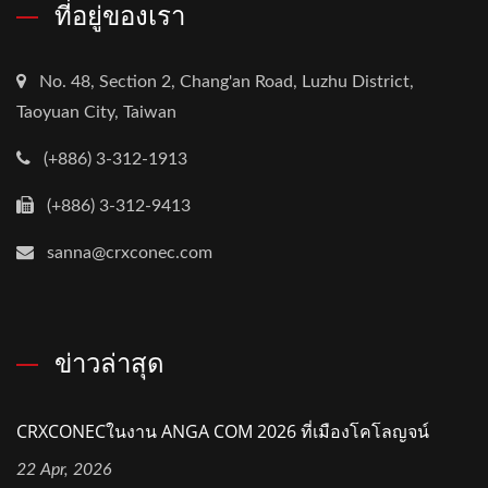
ที่อยู่ของเรา
No. 48, Section 2, Chang'an Road, Luzhu District,
Taoyuan City, Taiwan
(+886) 3-312-1913
(+886) 3-312-9413
sanna@crxconec.com
ข่าวล่าสุด
CRXCONECในงาน ANGA COM 2026 ที่เมืองโคโลญจน์
22 Apr, 2026