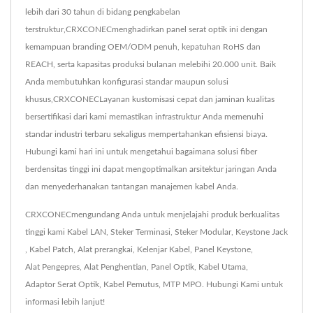
lebih dari 30 tahun di bidang pengkabelan
terstruktur,CRXCONECmenghadirkan panel serat optik ini dengan
kemampuan branding OEM/ODM penuh, kepatuhan RoHS dan
REACH, serta kapasitas produksi bulanan melebihi 20.000 unit. Baik
Anda membutuhkan konfigurasi standar maupun solusi
khusus,CRXCONECLayanan kustomisasi cepat dan jaminan kualitas
bersertifikasi dari kami memastikan infrastruktur Anda memenuhi
standar industri terbaru sekaligus mempertahankan efisiensi biaya.
Hubungi kami hari ini untuk mengetahui bagaimana solusi fiber
berdensitas tinggi ini dapat mengoptimalkan arsitektur jaringan Anda
dan menyederhanakan tantangan manajemen kabel Anda.
CRXCONECmengundang Anda untuk menjelajahi produk berkualitas
tinggi kami
Kabel LAN
,
Steker Terminasi
,
Steker Modular
,
Keystone Jack
,
Kabel Patch
,
Alat prerangkai
,
Kelenjar Kabel
,
Panel Keystone
,
Alat Pengepres
,
Alat Penghentian
,
Panel Optik
,
Kabel Utama
,
Adaptor Serat Optik
,
Kabel Pemutus
,
MTP MPO
.
Hubungi Kami
untuk
informasi lebih lanjut!