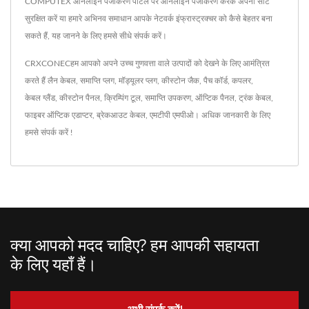
COMPUTEX ऑनलाइन पंजीकरण पोर्टल पर ऑनलाइन पंजीकरण करके अपनी सीट
सुरक्षित करें या हमारे अभिनव समाधान आपके नेटवर्क इंफ्रास्ट्रक्चर को कैसे बेहतर बना
सकते हैं, यह जानने के लिए हमसे सीधे संपर्क करें।
CRXCONECहम आपको अपने उच्च गुणवत्ता वाले उत्पादों को देखने के लिए आमंत्रित
करते हैं
लैन केबल
,
समाप्ति प्लग
,
मॉड्यूलर प्लग
,
कीस्टोन जैक
,
पैच कॉर्ड
,
कपलर
,
केबल ग्लैंड
,
कीस्टोन पैनल
,
क्रिम्पिंग टूल
,
समाप्ति उपकरण
,
ऑप्टिक पैनल
,
ट्रंक केबल
,
फाइबर ऑप्टिक एडाप्टर
,
ब्रेकआउट केबल
,
एमटीपी एमपीओ
। अधिक जानकारी के लिए
हमसे संपर्क करें !
क्या आपको मदद चाहिए? हम आपकी सहायता
के लिए यहाँ हैं।