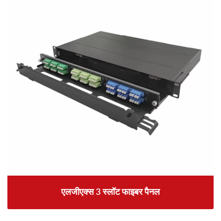
एलजीएक्स 3 स्लॉट फाइबर पैनल