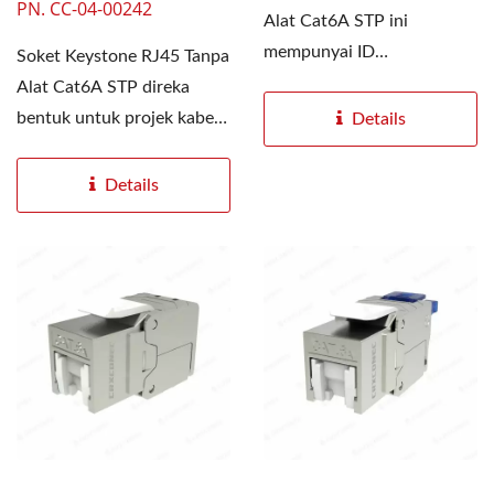
PN. CC-04-00242
Alat Cat6A STP ini
mempunyai ID
Soket Keystone RJ45 Tanpa
penyambung unik yang
Alat Cat6A STP direka
dicetak di sisi,...
bentuk untuk projek kabel
Details
berstruktur berpelindung...
Details