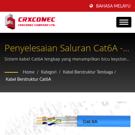
BAHASA MELAYU
Penyelesaian Saluran Cat6A -
Pengkabelan Berstruktur Gred
Sistem kabel Cat6A lengkap yang menampilkan bicu keystone,
kord tampalan dan pengganding sebaris yang mematuhi
Perusahaan
Home
/
Kategori
/
Kabel Berstruktur Tembaga
/
piawaian ANSI/TIA 568.2-D dan ISO/IEC 11801 untuk
Kabel Berstruktur Cat6A
rangkaian Ethernet berkelajuan tinggi.