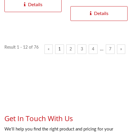
memasang
Details
EthernetKableketat...
Details
Result 1 - 12 of 76
…
«
1
2
3
4
7
»