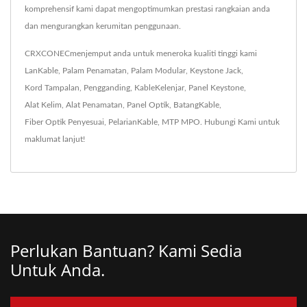
komprehensif kami dapat mengoptimumkan prestasi rangkaian anda
dan mengurangkan kerumitan penggunaan.
CRXCONECmenjemput anda untuk meneroka kualiti tinggi kami
LanKable
,
Palam Penamatan
,
Palam Modular
,
Keystone Jack
,
Kord Tampalan
,
Pengganding
,
KableKelenjar
,
Panel Keystone
,
Alat Kelim
,
Alat Penamatan
,
Panel Optik
,
BatangKable
,
Fiber Optik Penyesuai
,
PelarianKable
,
MTP MPO
.
Hubungi Kami
untuk
maklumat lanjut!
Perlukan Bantuan? Kami Sedia
Untuk Anda.