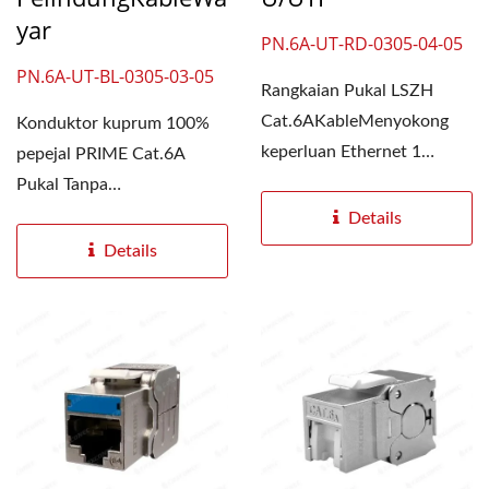
Yar
PN.6A-UT-RD-0305-04-05
PN.6A-UT-BL-0305-03-05
Rangkaian Pukal LSZH
Cat.6AKableMenyokong
Konduktor kuprum 100%
keperluan Ethernet 1
pepejal PRIME Cat.6A
Gigabit dan lebar jalur
Pukal Tanpa
sehingga...
PelindungKableboleh
Details
menyokong kadar...
Details