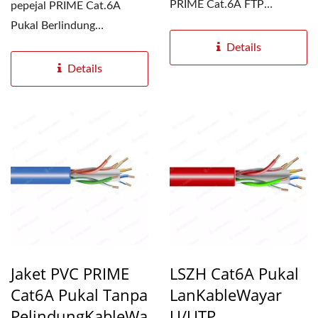
PRIME Cat.6A FTP
pepejal PRIME Cat.6A
Shielded Bulk LAN
Pukal Berlindung
berkualiti
LanKableboleh menyokong
Details
tinggiKableDengan...
kadar pemindahan...
Details
Jaket PVC PRIME
LSZH Cat6A Pukal
Cat6A Pukal Tanpa
LanKableWayar
PelindungKableWa
U/UTP