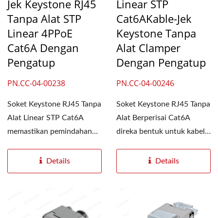
Jek Keystone RJ45
Linear STP
Tanpa Alat STP
Cat6AKable-Jek
Linear 4PPoE
Keystone Tanpa
Cat6A Dengan
Alat Clamper
Pengatup
Dengan Pengatup
PN.CC-04-00238
PN.CC-04-00246
Soket Keystone RJ45 Tanpa
Soket Keystone RJ45 Tanpa
Alat Linear STP Cat6A
Alat Berperisai Cat6A
memastikan pemindahan
direka bentuk untuk kabel
data tinggi sehingga...
Ethernet pepejal...
Details
Details