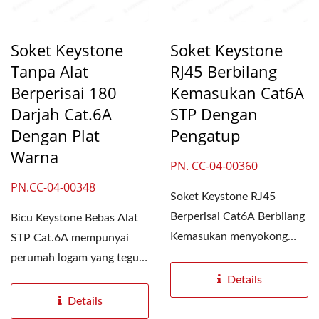
Soket Keystone
Soket Keystone
Tanpa Alat
RJ45 Berbilang
Berperisai 180
Kemasukan Cat6A
Darjah Cat.6A
STP Dengan
Dengan Plat
Pengatup
Warna
PN. CC-04-00360
PN.CC-04-00348
Soket Keystone RJ45
Berperisai Cat6A Berbilang
Bicu Keystone Bebas Alat
Kemasukan menyokong
STP Cat.6A mempunyai
kiri, kanan dan
perumah logam yang teguh
belakangKablekemasukan,...
dengan struktur perisai...
Details
Details