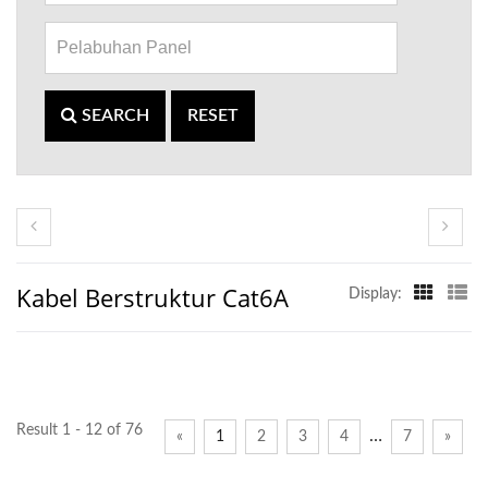
SEARCH
RESET
Kabel Berstruktur Cat6A
Display:
Result 1 - 12 of 76
…
«
1
2
3
4
7
»