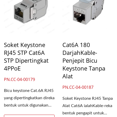
Soket Keystone
Cat6A 180
RJ45 STP Cat6A
DarjahKable-
STP Dipertingkat
Penjepit Bicu
4PPoE
Keystone Tanpa
Alat
PN.CC-04-00179
PN.CC-04-00187
Bicu keystone Cat.6A RJ45
yang dipertingkatkan direka
Soket Keystone RJ45 Tanpa
bentuk untuk digunakan
Alat Cat6A ialahKable-reka
dengan kabel Ethernet...
bentuk pengapit untuk