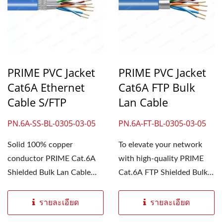
PRIME PVC Jacket
PRIME PVC Jacket
Cat6A Ethernet
Cat6A FTP Bulk
Cable S/FTP
Lan Cable
PN.6A-SS-BL-0305-03-05
PN.6A-FT-BL-0305-03-05
Solid 100% copper
To elevate your network
conductor PRIME Cat.6A
with high-quality PRIME
Shielded Bulk Lan Cable
Cat.6A FTP Shielded Bulk
can support up to 10
Lan Cable. With central...
GBit/s...
รายละเอียด
รายละเอียด