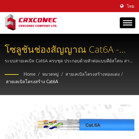
ไทย
โซลูชันช่องสัญญาณ Cat6A -
ระบบสายเคเบิลโครงสร้างระดับ
ระบบสายเคเบิล Cat6A ครบชุด ประกอบด้วยหัวต่อแบบคีย์สโตน สาย
ต่อ และตัวเชื่อมต่อแบบอินไลน์ ที่เป็นไปตามมาตรฐาน ANSI/TIA
องค์กร
Home
/
หมวดหมู่
/
สายเคเบิลโครงสร้างทองแดง
/
568.2-D และ ISO/IEC 11801 สำหรับเครือข่ายอีเธอร์เน็ตความเร็วสูง
สายเคเบิลโครงสร้าง Cat6A