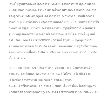
เสนอโซลูชันสายเคเบิลโครงสร้าง Cat6A ที่ได้รับการรับรองคุณภาพจาก
หน่วยงานภายนอก และความสามารถในการปรับแต่งตามความต้องการ
ของลูกค้า (OEM) ไม่ว่าคุณจะต้องการการป้องกันด้วยฉนวนเพื่อลดการ
รบกวนทางแม่เหล็กไฟฟ้า หรือการกำหนดค่าแบบไม่มีฉนวนสำหรับการใช้
งานทั่วไป โซลูชันแบบครบวงจรของเราสนับสนุนผู้ให้บริการโทรคมนาคม
ศูนย์ข้อมูล และเครือข่ายองค์กรที่ต้องการลงทุนด้านโครงสร้างพื้นฐานที่
ยั่งยืนในอนาคต ติดต่อเราCRXCONECวันนี้เชิญท่านมาพูดคุยเกี่ยวกับ
ความต้องการสายเคเบิล Cat6A ของท่าน และค้นพบว่าโซลูชันที่ครอบคลุม
ของเราสามารถเพิ่มประสิทธิภาพเครือข่ายและลดความซับซ้อนในการติด
ตั้งได้อย่างไร
CRXCONEC
สาย LAN
,
ปลั๊กต่อปลาย
,
หัวแลน RJ45
,
หัวเต้ารับตัวเมีย
,
สายแลน
,
ตัวเชื่อมต่อ
,
ต่อมสายเคเบิล
,
แผงคีย์สโตน
,
เครื่องมือดัดงอ
,
เครื่องมือยุติการทำงาน
,
แผงออปติก
,
สายเคเบิลหลัก
,
อะแดปเตอร์ไฟเบอร์ออปติก
,
สายเคเบิลแยก
,
เอ็มทีพี เอ็มพีโอ
ขอเชิญท่าน
มาสัมผัส ผลิตภัณฑ์คุณภาพสูงของเรา
ติดต่อเรา
เพื่อขอรายละเอียดเพิ่มเติม!