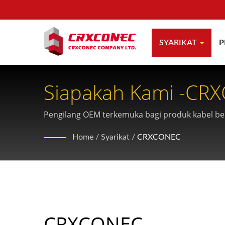
SYARIKAT
P
Siapakah Kami -CR
Berstruktur OEM
Pengilang OEM terkemuka bagi produk kabel ber
pembuatan terbukti dan penyelesaian kuprum d
Home
/
Syarikat
/
CRXCONEC
CRXCONEC