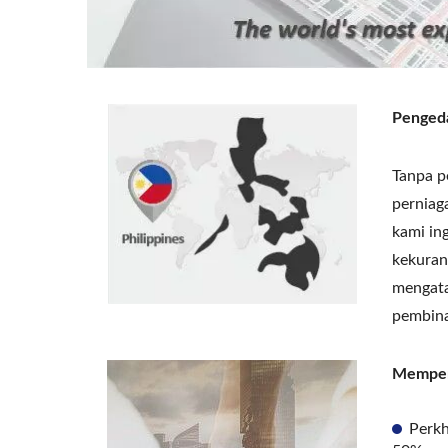
Pengeda
Tanpa p
perniag
kami in
kekuran
mengata
pembina
Memper
Perk