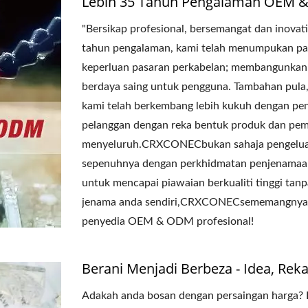
Lebih 35 Tahun Pengalaman OEM
"Bersikap profesional, bersemangat dan inovati
tahun pengalaman, kami telah menumpukan pa
keperluan pasaran perkabelan; membangunkan 
berdaya saing untuk pengguna. Tambahan pu
kami telah berkembang lebih kukuh dengan pen
pelanggan dengan reka bentuk produk dan pem
menyeluruh.CRXCONECbukan sahaja pengeluar t
sepenuhnya dengan perkhidmatan penjenamaan
untuk mencapai piawaian berkualiti tinggi tan
jenama anda sendiri,CRXCONECsememangnya p
penyedia OEM & ODM profesional!
Berani Menjadi Berbeza - Idea, Reka
Adakah anda bosan dengan persaingan harga?