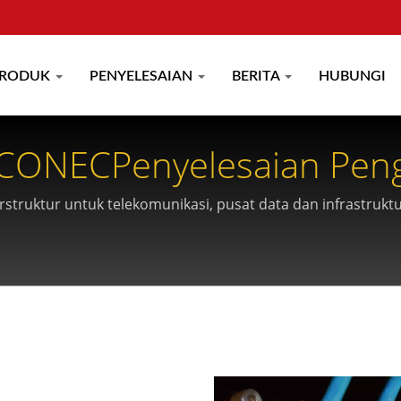
RODUK
PENYELESAIAN
BERITA
HUBUNGI
XCONECPenyelesaian Pen
struktur untuk telekomunikasi, pusat data dan infrastrukt
an gentian hujung ke hujung yang komprehensif.