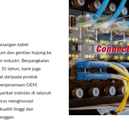
sangan kabel
rum dan gentian hujung ke
n industri. Berpangkalan
5 tahun, kami juga
ai daripada produk
a penjenamaan OEM.
rikat individu di seluruh
erus menginovasi
ualiti tinggi dan
anggan.