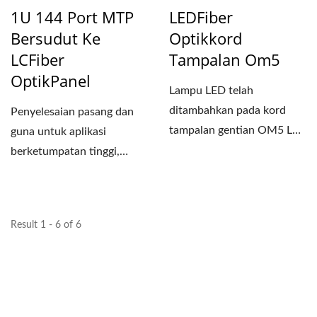
1U 144 Port MTP
LEDFiber
Bersudut Ke
Optikkord
LCFiber
Tampalan Om5
OptikPanel
Lampu LED telah
ditambahkan pada kord
Penyelesaian pasang dan
tampalan gentian OM5 LC
guna untuk aplikasi
ke LC dengan tab jungkat-
berketumpatan tinggi,
jungkit...
Panel MPO/MTO-LC Serat
144 Port...
Result 1 - 6 of 6