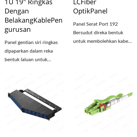
1U 19" Ringkas
LCFiber
Dengan
OptikPanel
BelakangKablePen
Panel Serat Port 192
Gurusan
Bersudut direka bentuk
untuk membolehkan kabel
Panel gentian siri ringkas
berketumpatan tinggi di
dipaparkan dalam reka
pusat...
bentuk laluan untuk
memadankan kord
tampalan...