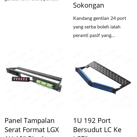
Sokongan
gentian tetap dan panel...
Kandang gentian 24 port
yang serba boleh ialah
peranti pasif yang
digunakan untuk
mengatur...
Panel Tampalan
1U 192 Port
Serat Format LGX
Bersudut LC Ke