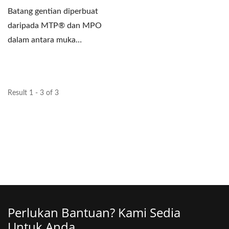
Batang gentian diperbuat
daripada MTP® dan MPO
dalam antara muka
penyambung 12 gentian
kepada...
Result 1 - 3 of 3
Perlukan Bantuan? Kami Sedia
Untuk Anda.