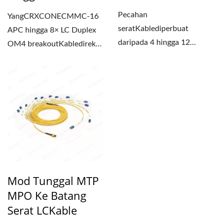
Pecahan
YangCRXCONECMMC-16
seratKablediperbuat
APC hingga 8× LC Duplex
daripada 4 hingga 12
OM4 breakoutKabledireka
gentian dan menyediakan
bentuk untuk sambungan...
sambungan antara satu...
Mod Tunggal MTP
MPO Ke Batang
Serat LCKable