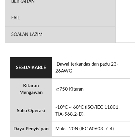
BERKAITAN
FAIL
SOALAN LAZIM
Dawai terkandas dan padu 23-
SESUAIKABLE
26AWG
Kitaran
≧750 Kitaran
Mengawan
-10°C ~ 60°C (ISO/IEC 11801,
Suhu Operasi
TIA-568.2-D).
Daya Penyisipan
Maks. 20N (IEC 60603-7-4).