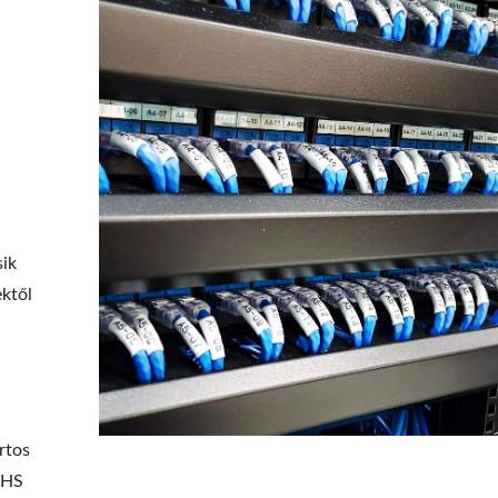
sik
ektől
,
rtos
oHS