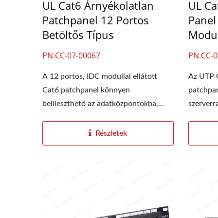
UL Cat6 Árnyékolatlan
UL Ca
Patchpanel 12 Portos
Panel
Betöltős Típus
Modul
PN.CC-07-00067
PN.CC-0
A 12 portos, IDC modullal ellátott
Az UTP C
Cat6 patchpanel könnyen
patchpan
beilleszthető az adatközpontokba,...
szerverr
Részletek