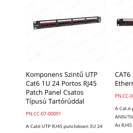
Komponens Szintű UTP
CAT6 
Cat6 1U 24 Portos RJ45
Ether
Patch Panel Csatos
PN.CC-0
Típusú Tartórúddal
A Cat.6 
PN.CC-07-00091
ANSI/TI
Az RJ45 
A Cat6 UTP RJ45 punchdown 1U 24