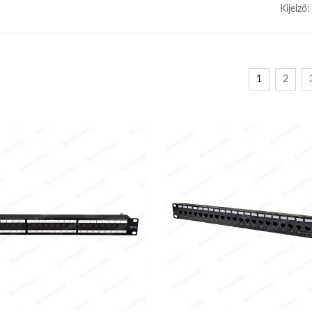
Kijelző:
1
2