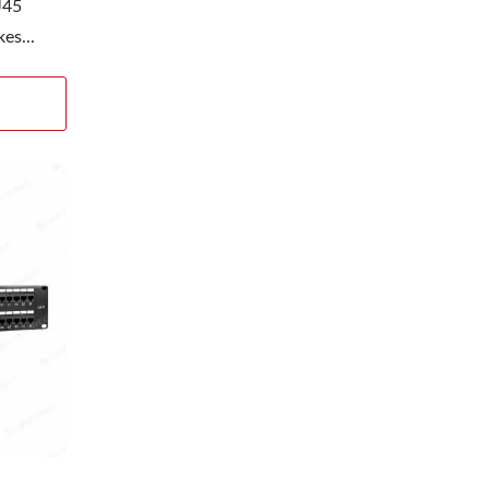
J45
es...