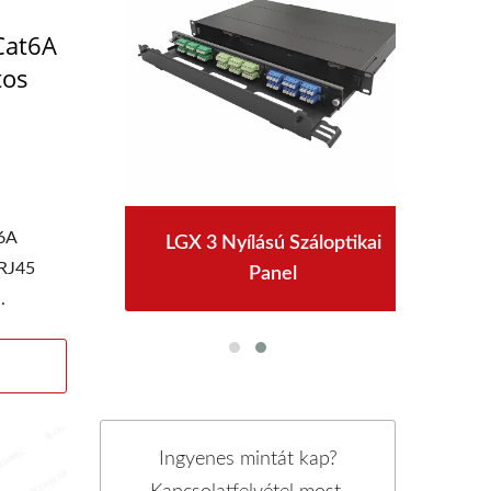
Cat6A
tos
6A
akozó
LGX 3 Nyílású Száloptikai
4PP
RJ45
Panel
.
Ingyenes mintát kap?