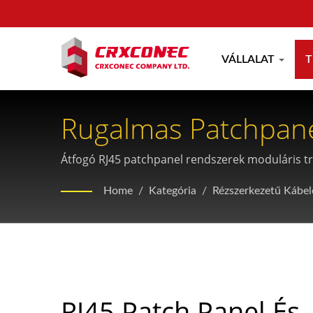
VÁLLALAT
Rugalmas Patchpane
Kábelrendezéséhez
Átfogó RJ45 patchpanel rendszerek moduláris tra
rendszerezést és hálózati csatlakoztathatóságot 
Home
/
Kategória
/
Rézszerkezetű Kábel
RJ45 Patch Panel És