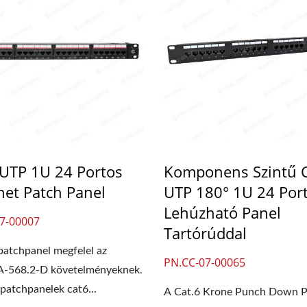
UTP 1U 24 Portos
Komponens Szintű 
net Patch Panel
UTP 180° 1U 24 Por
Lehúzható Panel
7-00007
Tartórúddal
patchpanel megfelel az
PN.CC-07-00065
A-568.2-D követelményeknek.
patchpanelek cat6...
A Cat.6 Krone Punch Down P