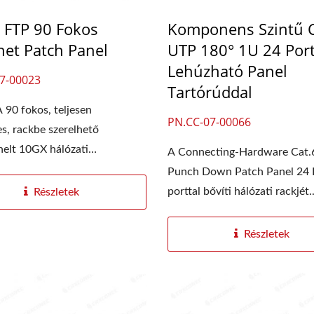
 FTP 90 Fokos
Komponens Szintű 
net Patch Panel
UTP 180° 1U 24 Por
Lehúzható Panel
7-00023
Tartórúddal
90 fokos, teljesen
PN.CC-07-00066
es, rackbe szerelhető
elt 10GX hálózati
A Connecting-Hardware Cat.
 3 Nyílású Száloptikai
4PPoE Keystone Csatl
en...
Punch Down Patch Panel 24 
Panel
porttal bővíti hálózati rackjét..
Részletek
Részletek