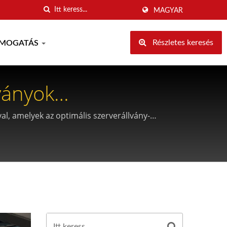
MAGYAR
Részletes keresés
MOGATÁS
ványok
l, amelyek az optimális szerverállvány-