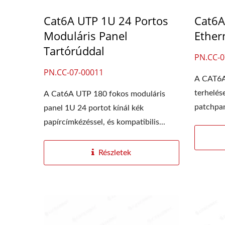
Cat6A UTP 1U 24 Portos
Cat6A
Moduláris Panel
Ether
Tartórúddal
PN.CC-0
PN.CC-07-00011
A CAT6A 
terhelés
A Cat6A UTP 180 fokos moduláris
patchpan
panel 1U 24 portot kínál kék
4PPoE Keystone Csatlakozó
LGX
rendszer
papírcímkézéssel, és kompatibilis...
Részletek