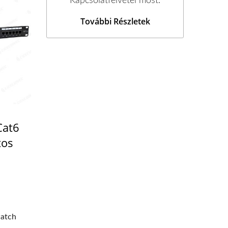
Kapcsolatfelvétel most.
További Részletek
Cat6
tos
atch