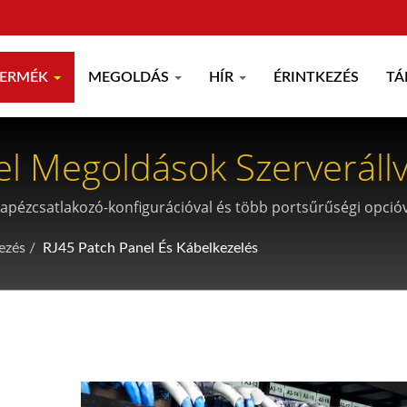
TERMÉK
MEGOLDÁS
HÍR
ÉRINTKEZÉS
TÁ
l Megoldások Szerveráll
pézcsatlakozó-konfigurációval és több portsűrűségi opcióva
szolgálják.
ezés
/
RJ45 Patch Panel És Kábelkezelés