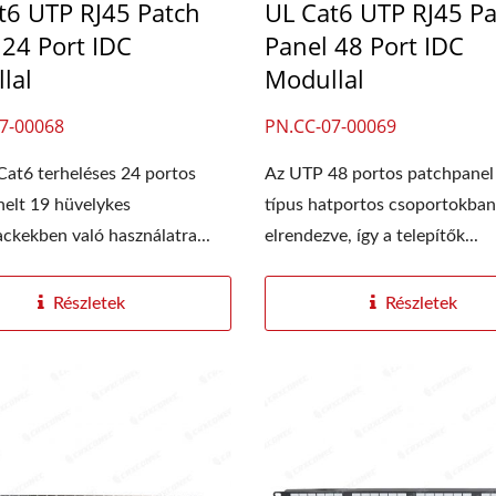
t6 UTP RJ45 Patch
UL Cat6 UTP RJ45 Pa
 24 Port IDC
Panel 48 Port IDC
lal
Modullal
7-00068
PN.CC-07-00069
at6 terheléses 24 portos
Az UTP 48 portos patchpanel
elt 19 hüvelykes
típus hatportos csoportokban
ackekben való használatra...
elrendezve, így a telepítők...
Részletek
Részletek