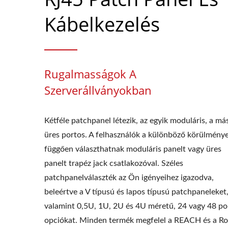
Kábelkezelés
Rugalmasságok A
Szerverállványokban
Kétféle patchpanel létezik, az egyik moduláris, a má
üres portos. A felhasználók a különböző körülmény
függően választhatnak moduláris panelt vagy üres
panelt trapéz jack csatlakozóval. Széles
patchpanelválaszték az Ön igényeihez igazodva,
beleértve a V típusú és lapos típusú patchpaneleket
valamint 0,5U, 1U, 2U és 4U méretű, 24 vagy 48 po
opciókat. Minden termék megfelel a REACH és a R