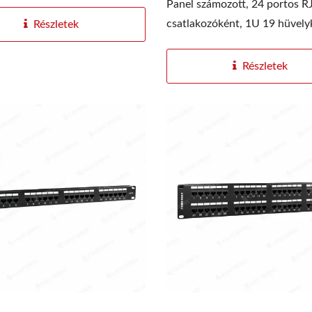
Panel számozott, 24 portos R
csatlakozóként, 1U 19 hüvelyk
Részletek
Részletek