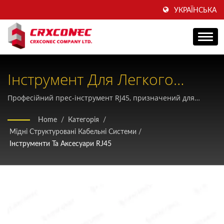
УКРАЇНСЬКА
Інструмент Для Легкого
Пресування
Професійний прес-інструмент RJ45, призначений для
швидкого та ергономічного польового підключення
Безінструментальних
Home
/
Категорія
/
роз'ємів без інструментів з можливостями налаштування
Мідні Структуровані Кабельні Системи
/
Штекерів RJ45 Та Роз'ємів
OEM від...CRXCONEC.
Інструменти Та Аксесуари RJ45
Keystone