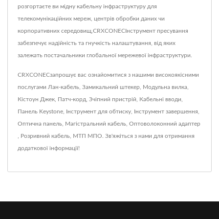
розгортаєте ви мідну кабельну інфраструктуру для
телекомунікаційних мереж, центрів обробки даних чи
корпоративних середовищ,CRXCONECІнструмент пресування
забезпечує надійність та гнучкість налаштування, від яких
залежать постачальники глобальної мережевої інфраструктури.
CRXCONECзапрошує вас ознайомитися з нашими високоякісними
послугами
Лан-кабель
,
Замикальний штекер
,
Модульна вилка
,
Кістоун Джек
,
Патч-корд
,
Зчіпний пристрій
,
Кабельні вводи
,
Панель Keystone
,
Інструмент для обтиску
,
Інструмент завершення
,
Оптична панель
,
Магістральний кабель
,
Оптоволоконний адаптер
,
Розривний кабель
,
МТП МПО
.
Зв'яжіться з нами
для отримання
додаткової інформації!