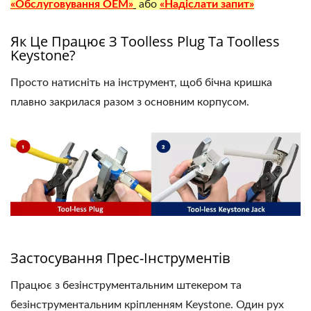
«Обслуговування OEM»
або
«Надіслати запит»
Як Це Працює З Toolless Plug Та Toolless
Keystone?
Просто натисніть на інструмент, щоб бічна кришка
плавно закрилася разом з основним корпусом.
Застосування Прес-Інструментів
Працює з безінструментальним штекером та
безінструментальним кріпленням Keystone. Один рух