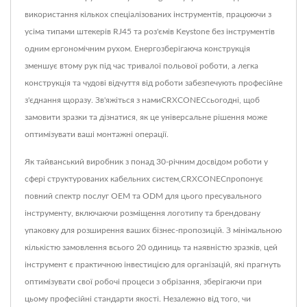
використання кількох спеціалізованих інструментів, працюючи з
усіма типами штекерів RJ45 та роз'ємів Keystone без інструментів
одним ергономічним рухом. Енергозберігаюча конструкція
зменшує втому рук під час тривалої польової роботи, а легка
конструкція та чудові відчуття від роботи забезпечують професійне
з'єднання щоразу. Зв'яжіться з намиCRXCONECсьогодні, щоб
замовити зразки та дізнатися, як це універсальне рішення може
оптимізувати ваші монтажні операції.
Як тайванський виробник з понад 30-річним досвідом роботи у
сфері структурованих кабельних систем,CRXCONECпропонує
повний спектр послуг OEM та ODM для цього пресувального
інструменту, включаючи розміщення логотипу та брендовану
упаковку для розширення ваших бізнес-пропозицій. З мінімальною
кількістю замовлення всього 20 одиниць та наявністю зразків, цей
інструмент є практичною інвестицією для організацій, які прагнуть
оптимізувати свої робочі процеси з обрізання, зберігаючи при
цьому професійні стандарти якості. Незалежно від того, чи