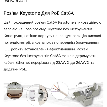
RoHS/REACH.
Роз'єм Keystone Для PoE Cat6A
Цей покращений роз'єм Cat6A Keystone є інноваційною
версією нашого роз'єму Keystone без інструментів.
Конструкція стінки корпусу покращує ізоляцію високої
потенціометрії, а ковпачок з попереднім блокуванням
IDC робить встановлення ефективнішим. Роз'єм
Keystone без інструментів Cat6A може підтримувати
кабелі Ethernet перерізом від 23AWG до 26AWG та
додатки PoE.