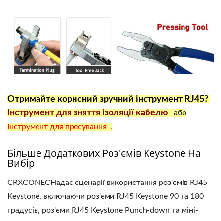
Отримайте корисний зручний інструмент RJ45?
Інструмент для зняття ізоляції кабелю
або
Інструмент для пресування .
Більше Додаткових Роз'ємів Keystone На
Вибір
CRXCONECНадає сценарії використання роз'ємів RJ45
Keystone, включаючи роз'єми RJ45 Keystone 90 та 180
градусів, роз'єми RJ45 Keystone Punch-down та міні-