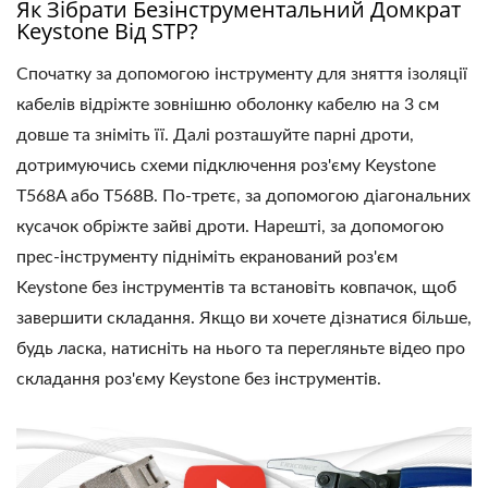
Як Зібрати Безінструментальний Домкрат
Keystone Від STP?
Спочатку за допомогою інструменту для зняття ізоляції
кабелів відріжте зовнішню оболонку кабелю на 3 см
довше та зніміть її. Далі розташуйте парні дроти,
дотримуючись схеми підключення роз'єму Keystone
T568A або T568B. По-третє, за допомогою діагональних
кусачок обріжте зайві дроти. Нарешті, за допомогою
прес-інструменту підніміть екранований роз'єм
Keystone без інструментів та встановіть ковпачок, щоб
завершити складання. Якщо ви хочете дізнатися більше,
будь ласка, натисніть на нього та перегляньте відео про
складання роз'єму Keystone без інструментів.