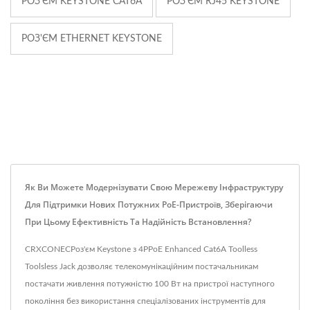
РОЗ'ЄМ KEYSTONE CAT6A
РОЗ'ЄМ RJ45 KEYSTONE
РОЗ'ЄМ ETHERNET KEYSTONE
Як Ви Можете Модернізувати Свою Мережеву Інфраструктуру
Для Підтримки Нових Потужних PoE-Пристроїв, Зберігаючи
При Цьому Ефективність Та Надійність Встановлення?
CRXCONECРоз'єм Keystone з 4PPoE Enhanced Cat6A Toolless
Toolsless Jack дозволяє телекомунікаційним постачальникам
постачати живлення потужністю 100 Вт на пристрої наступного
покоління без використання спеціалізованих інструментів для