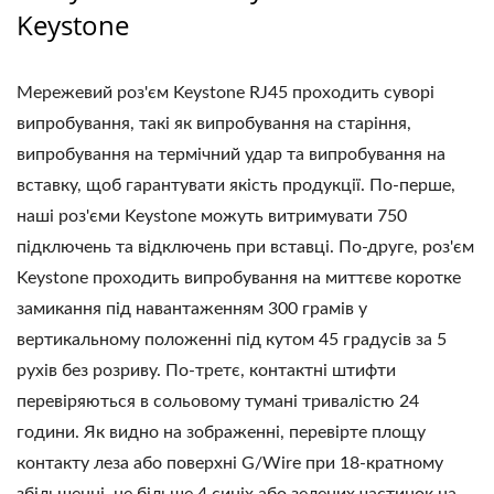
Keystone
Мережевий роз'єм Keystone RJ45 проходить суворі
випробування, такі як випробування на старіння,
випробування на термічний удар та випробування на
вставку, щоб гарантувати якість продукції. По-перше,
наші роз'єми Keystone можуть витримувати 750
підключень та відключень при вставці. По-друге, роз'єм
Keystone проходить випробування на миттєве коротке
замикання під навантаженням 300 грамів у
вертикальному положенні під кутом 45 градусів за 5
рухів без розриву. По-третє, контактні штифти
перевіряються в сольовому тумані тривалістю 24
години. Як видно на зображенні, перевірте площу
контакту леза або поверхні G/Wire при 18-кратному
збільшенні, не більше 4 синіх або зелених частинок на