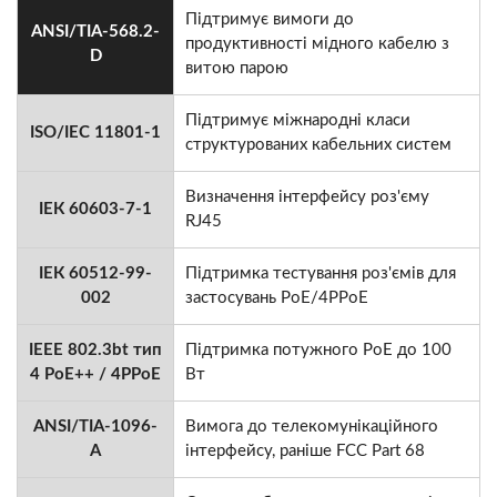
Підтримує вимоги до
ANSI/TIA-568.2-
продуктивності мідного кабелю з
D
витою парою
Підтримує міжнародні класи
ISO/IEC 11801-1
структурованих кабельних систем
Визначення інтерфейсу роз'єму
ІЕК 60603-7-1
RJ45
ІЕК 60512-99-
Підтримка тестування роз'ємів для
002
застосувань PoE/4PPoE
IEEE 802.3bt тип
Підтримка потужного PoE до 100
4 PoE++ / 4PPoE
Вт
ANSI/TIA-1096-
Вимога до телекомунікаційного
A
інтерфейсу, раніше FCC Part 68