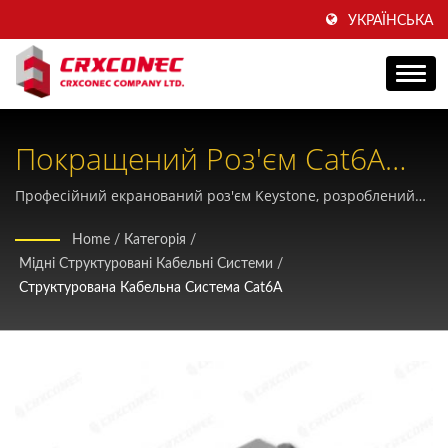
УКРАЇНСЬКА
Покращений Роз'єм Cat6A
STP Без Інструментів RJ45
Професійний екранований роз'єм Keystone, розроблений
для високошвидкісного 10-гігабітного Ethernet та живлення
Keystone З Підтримкою
Home
/
Категорія
/
PoE++ потужністю до 100 Вт, виготовлений...CRXCONECз
Мідні Структуровані Кабельні Системи
/
4PPoE
більш ніж 30-річним досвідом роботи в галузі
Структурована Кабельна Система Cat6A
структурованих кабельних систем.