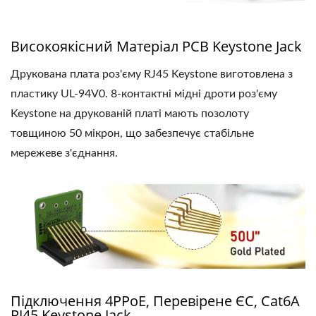
Високоякісний Матеріал PCB Keystone Jack
Друкована плата роз'єму RJ45 Keystone виготовлена ​​з
пластику UL-94V0. 8-контактні мідні дроти роз'єму
Keystone на друкованій платі мають позолоту
товщиною 50 мікрон, що забезпечує стабільне
мережеве з'єднання.
Підключення 4PPoE, Перевірене ЄС, Cat6A
RJ45 Keystone Jack