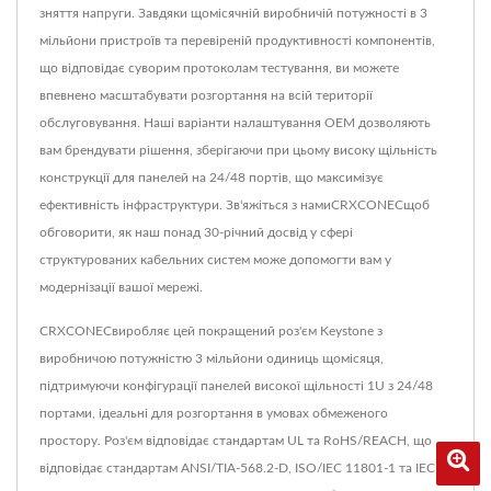
зняття напруги. Завдяки щомісячній виробничій потужності в 3
мільйони пристроїв та перевіреній продуктивності компонентів,
що відповідає суворим протоколам тестування, ви можете
впевнено масштабувати розгортання на всій території
обслуговування. Наші варіанти налаштування OEM дозволяють
вам брендувати рішення, зберігаючи при цьому високу щільність
конструкції для панелей на 24/48 портів, що максимізує
ефективність інфраструктури. Зв'яжіться з намиCRXCONECщоб
обговорити, як наш понад 30-річний досвід у сфері
структурованих кабельних систем може допомогти вам у
модернізації вашої мережі.
CRXCONECвиробляє цей покращений роз'єм Keystone з
виробничою потужністю 3 мільйони одиниць щомісяця,
підтримуючи конфігурації панелей високої щільності 1U з 24/48
портами, ідеальні для розгортання в умовах обмеженого
простору. Роз'єм відповідає стандартам UL та RoHS/REACH, що
відповідає стандартам ANSI/TIA-568.2-D, ISO/IEC 11801-1 та IEC