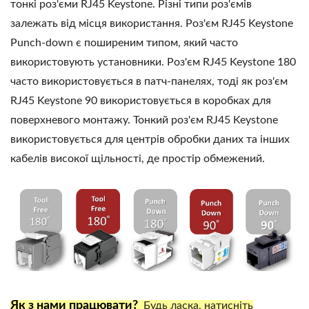
тонкі роз'єми RJ45 Keystone. Різні типи роз'ємів
залежать від місця використання. Роз'єм RJ45 Keystone
Punch-down є поширеним типом, який часто
використовують установники. Роз'єм RJ45 Keystone 180
часто використовується в патч-панелях, тоді як роз'єм
RJ45 Keystone 90 використовується в коробках для
поверхневого монтажу. Тонкий роз'єм RJ45 Keystone
використовується для центрів обробки даних та інших
кабелів високої щільності, де простір обмежений.
Як з нами працювати?
Будь ласка, натисніть