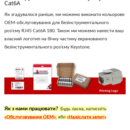
Cat6A
Як згадувалося раніше, ми можемо виконати кольорове
OEM-обслуговування для безінструментального
роз'єму RJ45 Cat6A 180. Також ми можемо нанести ваш
власний логотип на бічну частину екранованого
безінструментального роз'єму Keystone.
Як з нами працювати?
Будь ласка, натисніть
«Обслуговування OEM»
або
«Надіслати запит»