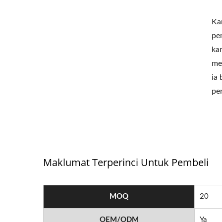
Ka
pe
ka
me
ia
pe
Maklumat Terperinci Untuk Pembeli
MOQ
20
OEM/ODM
Ya