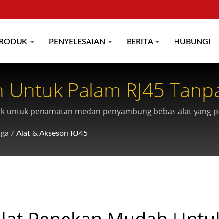
RODUK
PENYELESAIAN
BERITA
HUBUNGI
 Untuk Palam RJ45 Tanpa
entuk untuk penamatan medan penyambung bebas alat yang
aga
/
Alat & Aksesori RJ45
lat Penekan Mudah Untu