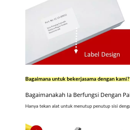
Jek Keystone 4PPoE
P
Bagaimana untuk bekerjasama dengan kami?
Bagaimanakah Ia Berfungsi Dengan Pal
Hanya tekan alat untuk menutup penutup sisi deng