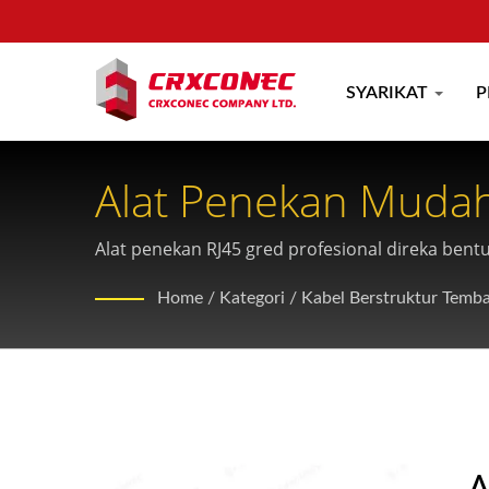
SYARIKAT
P
Alat Penekan Mudah
Keystone
Alat penekan RJ45 gred profesional direka b
penyesuaian OEM daripadaCRXCONEC.
Home
/
Kategori
/
Kabel Berstruktur Temb
A