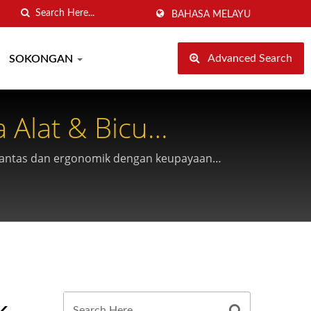
BAHASA MELAYU
Advanced Search
SOKONGAN
 Alat & Bicu
 pantas dan ergonomik dengan keupayaan
k