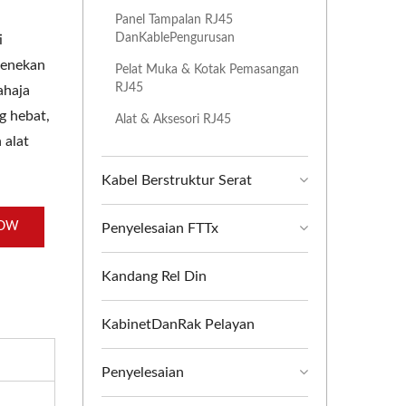
Panel Tampalan RJ45
DanKablePengurusan
i
penekan
Pelat Muka & Kotak Pemasangan
RJ45
ahaja
g hebat,
Alat & Aksesori RJ45
 alat
Kabel Berstruktur Serat
NOW
Penyelesaian FTTx
Kandang Rel Din
KabinetDanRak Pelayan
Penyelesaian