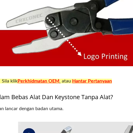
anel Serat Slot 3 LGX
Jek Keystone 4PPo
Sila klik
Perkhidmatan OEM
atau
Hantar Pertanyaan
am Bebas Alat Dan Keystone Tanpa Alat?
an lancar dengan badan utama.