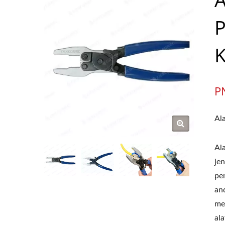
P
K
P
Al
Al
je
pe
an
me
ala