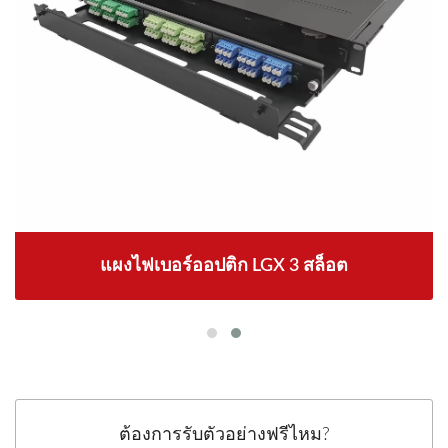
แผงไฟเบอร์ออปติก LGX 3 สล็อต
ต้องการรับตัวอย่างฟรีไหม?