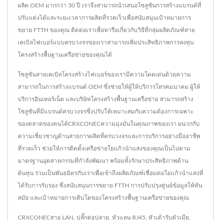
ผลิต OEM มากกว่า 30 ปี เราจึงสามารถนำเสนอโซลูชันการสร้างแบรนด์ที่
ปรับแต่งได้และระยะเวลาการผลิตที่รวดเร็วเพื่อสนับสนุนเป้าหมายการ
ขยาย FTTH ของคุณ ติดต่อเราเพื่อหารือเกี่ยวกับวิธีที่กลุ่มผลิตภัณฑ์สาย
เคเบิลไฟเบอร์แบบครบวงจรของเราสามารถเพิ่มประสิทธิภาพการลงทุน
โครงสร้างพื้นฐานเครือข่ายของคุณได้
โซลูชันสายเคเบิลโครงสร้างไฟเบอร์ของเรามีความโดดเด่นด้วยความ
สามารถในการสร้างแบรนด์ OEM ซึ่งช่วยให้ผู้ให้บริการโทรคมนาคม ผู้ให้
บริการอินเทอร์เน็ต และบริษัทโครงสร้างพื้นฐานเครือข่าย สามารถสร้าง
โซลูชันที่มีแบรนด์ครบวงจรซึ่งปรับให้เหมาะสมกับความต้องการเฉพาะ
ของตลาดของตนได้CRXCONECความมุ่งมั่นในคุณภาพของเรา ผนวกกับ
ความเชี่ยวชาญด้านสายการผลิตที่ครบวงจรและการบริการอย่างมืออาชีพ
ที่รวดเร็ว ช่วยให้การติดตั้งเครือข่ายใยแก้วนำแสงของคุณเป็นไปตาม
มาตรฐานอุตสาหกรรมที่กำลังพัฒนา พร้อมทั้งรักษาประสิทธิภาพด้าน
ต้นทุน ร่วมเป็นพันธมิตรกับเราเพื่อเข้าถึงผลิตภัณฑ์เชื่อมต่อใยแก้วนำแสงที่
ได้รับการรับรอง ซึ่งสนับสนุนการขยาย FTTH การปรับปรุงศูนย์ข้อมูลให้ทัน
สมัย ​​และเป้าหมายการเติบโตของโครงสร้างพื้นฐานเครือข่ายของคุณ
CRXCONEC
สาย LAN
,
ปลั๊กต่อปลาย
,
หัวแลน RJ45
,
หัวเต้ารับตัวเมีย
,