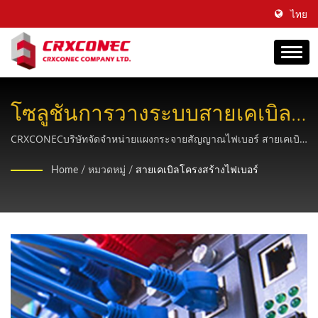
ไทย
โซลูชันการวางระบบสายเคเบิล
ใยแก้วนำแสงแบบครบวงจร
CRXCONECบริษัทจัดจำหน่ายแผงกระจายสัญญาณไฟเบอร์ สายเคเบิล
ใยแก้วนำแสง และผลิตภัณฑ์เชื่อมต่อ FTTH ที่ได้รับการรับรอง ซึ่งได้
สำหรับโครงสร้างพื้นฐานเครือ
Home
/
หมวดหมู่
/
สายเคเบิลโครงสร้างไฟเบอร์
รับการออกแบบมาเพื่อการใช้งานด้านโทรคมนาคมและศูนย์ข้อมูล
ข่ายสมัยใหม่
ด้วยประสบการณ์การผลิตกว่า 30 ปี